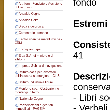
fondo
Alti forni, Fonderie e Acciaierie
di Piombino
Ansaldo Cogne
Ansaldo Coke
Estremi 
Breda siderurgica
Cementerie litoranee
Centro ricerche metallurgiche -
Consist
CRM
Cornigliano spa
41
Elba S.A. di miniere e di
altiforni
Impresa Sebina di navigazione
Istituto case per lavoratori
Descriz
dell'industria siderurgica - ICLIS
Istituto Industriale ligure
conserva
Monferro spa - Costruzioni e
montaggi in ferro
- Libri so
Nazionale Cogne
- Verbali
Partecipazioni e gestioni
immobiliari - PAGEIM