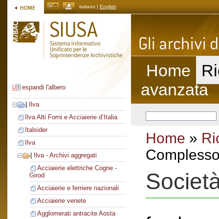
italiano |
English
Home
Ri
avanzata
espandi l'albero
|
Ilva
Ilva Alti Forni e Acciaierie d’Italia
Italsider
Home
»
Ri
Ilva
Complesso 
|
Ilva - Archivi aggregati
Acciaierie elettriche Cogne -
Societ
Girod
Acciaierie e ferriere nazionali
Acciaierie venete
Agglomerati antracite Aosta