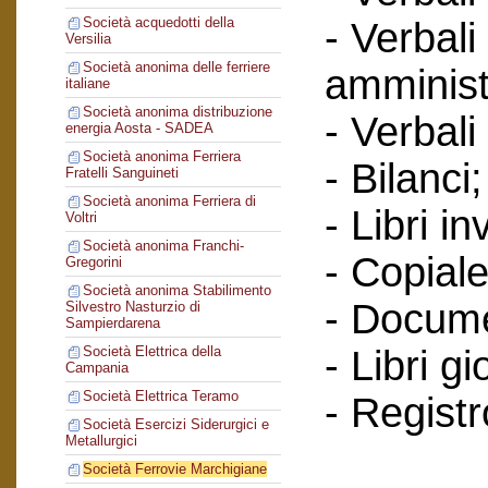
Società acquedotti della
- Verbali
Versilia
Società anonima delle ferriere
amminist
italiane
Società anonima distribuzione
- Verbali
energia Aosta - SADEA
Società anonima Ferriera
- Bilanci;
Fratelli Sanguineti
Società anonima Ferriera di
- Libri in
Voltri
Società anonima Franchi-
- Copiale
Gregorini
Società anonima Stabilimento
- Documen
Silvestro Nasturzio di
Sampierdarena
- Libri g
Società Elettrica della
Campania
Società Elettrica Teramo
- Regist
Società Esercizi Siderurgici e
Metallurgici
Società Ferrovie Marchigiane