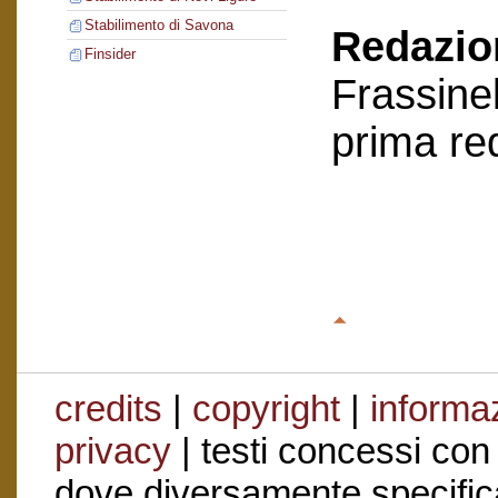
Stabilimento di Savona
Redazion
Finsider
Frassinel
prima re
credits
|
copyright
|
informaz
privacy
| testi concessi con
dove diversamente specific