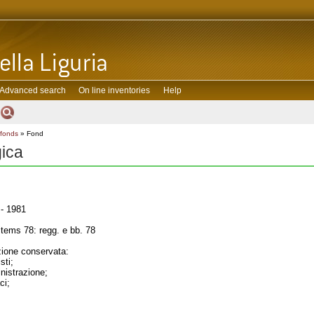
Advanced search
On line inventories
Help
 fonds
» Fond
gica
- 1981
tems 78: regg. e bb. 78
one conservata:
sti;
inistrazione;
ci;