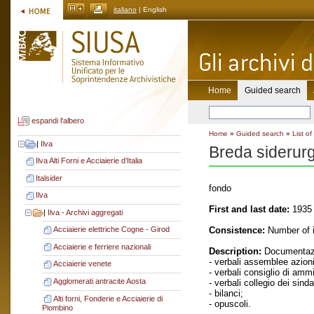
italiano
| English
Home
Guided search
espandi l'albero
Home
»
Guided search
»
List of
|
Ilva
Breda siderur
Ilva Alti Forni e Acciaierie d’Italia
Italsider
fondo
Ilva
First and last date:
1935 
|
Ilva - Archivi aggregati
Consistence:
Number of i
Acciaierie elettriche Cogne - Girod
Acciaierie e ferriere nazionali
Description:
Documentazi
- verbali assemblee azioni
Acciaierie venete
- verbali consiglio di amm
Agglomerati antracite Aosta
- verbali collegio dei sinda
- bilanci;
Alti forni, Fonderie e Acciaierie di
- opuscoli.
Piombino