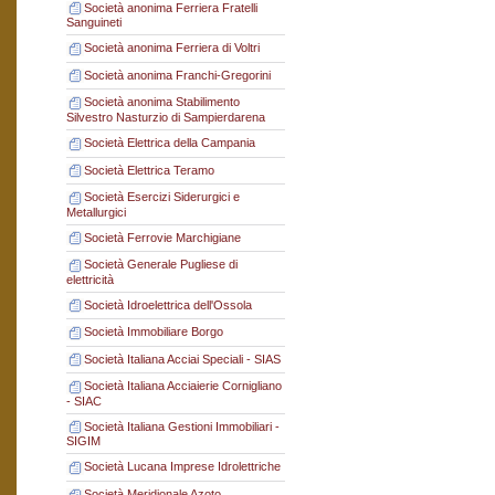
Società anonima Ferriera Fratelli
Sanguineti
Società anonima Ferriera di Voltri
Società anonima Franchi-Gregorini
Società anonima Stabilimento
Silvestro Nasturzio di Sampierdarena
Società Elettrica della Campania
Società Elettrica Teramo
Società Esercizi Siderurgici e
Metallurgici
Società Ferrovie Marchigiane
Società Generale Pugliese di
elettricità
Società Idroelettrica dell'Ossola
Società Immobiliare Borgo
Società Italiana Acciai Speciali - SIAS
Società Italiana Acciaierie Cornigliano
- SIAC
Società Italiana Gestioni Immobiliari -
SIGIM
Società Lucana Imprese Idrolettriche
Società Meridionale Azoto