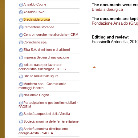
The documents were cre
Ansaldo Cogne
Breda siderurgica
Ansaldo Coke
The documents are kept
Breda siderurgica
Fondazione Ansaldo (Gru
Cementerie litoranee
Centro ricerche metallurgiche - CRM
Editing and review:
Frassinelli Antonella, 201
Cornigliano spa
Elba S.A. di miniere e di altiforni
Impresa Sebina di navigazione
Istituto case per lavoratori
dell'industria siderurgica - ICLIS
Istituto Industriale ligure
Monferro spa - Costruzioni e
montaggi in ferro
Nazionale Cogne
Partecipazioni e gestioni immobiliari -
PAGEIM
Società acquedotti della Versilia
Società anonima delle ferriere italiane
Società anonima distribuzione
energia Aosta - SADEA