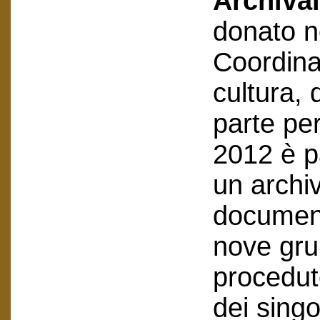
Archival
donato n
Coordin
cultura, 
parte pe
2012 è p
un archi
document
nove grup
procedut
dei sing