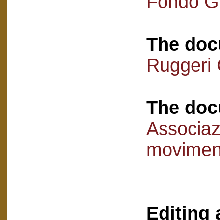
Fondo Gi
The doc
Ruggeri G
The doc
Associaz
movimen
Editing 