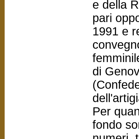
e della R
pari oppo
1991 e r
convegno
femminil
di Genov
(Confede
dell'artig
Per quant
fondo so
numeri, tr