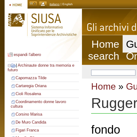
italiano
| English
Home
Gu
search
On
espandi l'albero
|
Archinaute donne tra memoria e
futuro
Capomazza Tilde
Home
»
Gu
Cartaregia Oriana
Cioli Rosalena
Ruggeri
Coordinamento donne lavoro
cultura
Corsino Marisa
De Muro Candida
fondo
Figari Franca