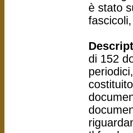
è stato 
fascicoli
Descript
di 152 d
periodici
costitui
document
document
riguarda