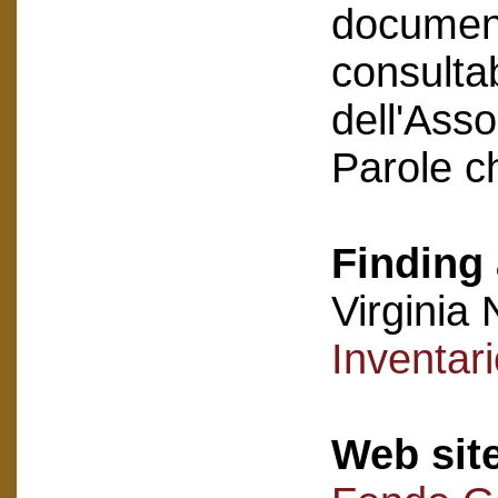
document
consultab
dell'Asso
Parole c
Finding 
Virginia 
Inventar
Web sit