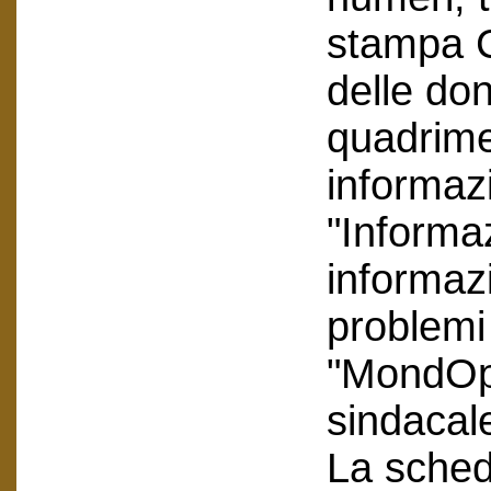
stampa C
delle don
quadrime
informaz
"Informa
informaz
problemi 
"MondOp
sindacal
La scheda