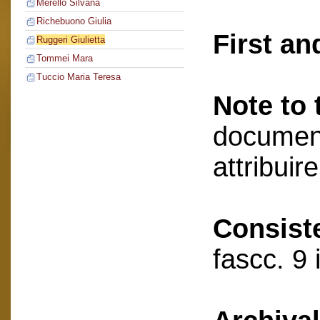
Merello Silvana
Richebuono Giulia
First an
Ruggeri Giulietta
Tommei Mara
Tuccio Maria Teresa
Note to 
document
attribuir
Consist
fascc. 9 