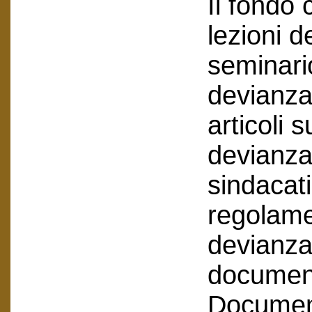
Il fondo
lezioni d
seminari
devianza
articoli s
devianza 
sindacati
regolamen
devianza
document
Document