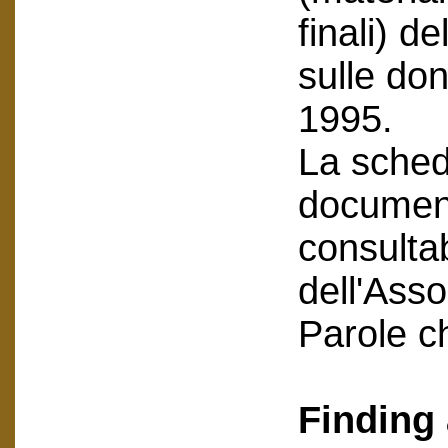
finali) 
sulle do
1995.
La scheda
document
consultab
dell'Asso
Parole c
Finding 