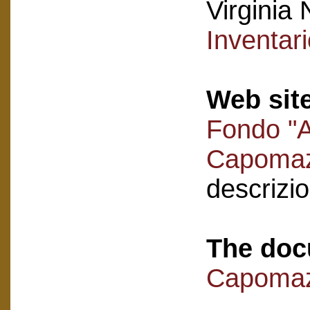
Virginia 
Inventar
Web sit
Fondo "A
Capoma
descrizi
The doc
Capomaz