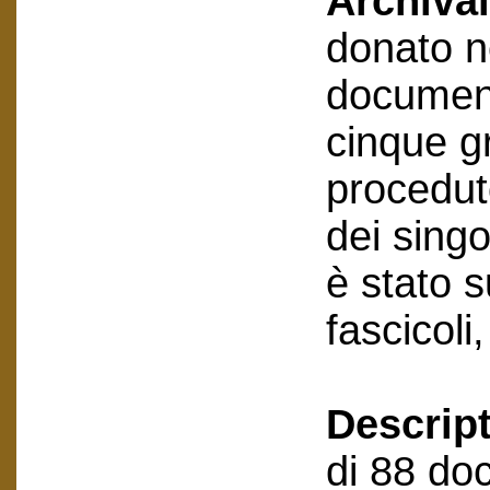
Archival
donato n
document
cinque gr
procedut
dei sing
è stato 
fascicoli
Descript
di 88 doc