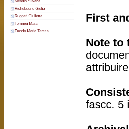
Merello Silvana
Richebuono Giulia
First an
Ruggeri Giulietta
Tommei Mara
Tuccio Maria Teresa
Note to 
document
attribuir
Consist
fascc. 5 