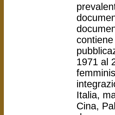
prevalen
document
documenti
contiene 
pubblicaz
1971 al 
femminist
integraz
Italia, m
Cina, Pal