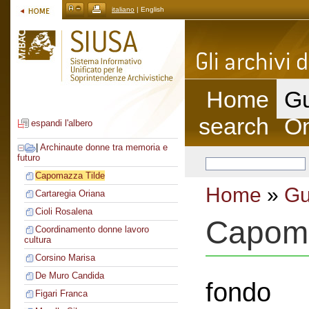
italiano
| English
Home
Gu
search
On
espandi l'albero
|
Archinaute donne tra memoria e
futuro
Capomazza Tilde
Home
»
Gu
Cartaregia Oriana
Cioli Rosalena
Capoma
Coordinamento donne lavoro
cultura
Corsino Marisa
De Muro Candida
fondo
Figari Franca