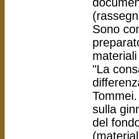
document
(rassegn
Sono con
preparato
materiali
"La cons
differen
Tommei. 
sulla gin
del fond
(material