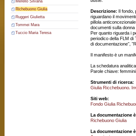
buste.
Merello Silvana
Richebuono Giulia
Descrizione:
Il fondo,
riguardano il movimento
Ruggeri Giulietta
pillola anticoncezionale,
Tommei Mara
documenti sulla donna e
Per quanto riguarda i pe
Tuccio Maria Teresa
periodico della FLM di 
di documentazione", "Ra
Il manifesto è un manif
La schedatura analitica 
Parole chiave: femmin
Strumenti di ricerca:
Giulia Ricchebuono. I
Siti web:
Fondo Giulia Richebuo
La documentazione è 
Richebuono Giulia
La documentazione è