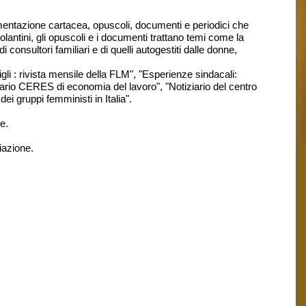
mentazione cartacea, opuscoli, documenti e periodici che
lantini, gli opuscoli e i documenti trattano temi come la
i consultori familiari e di quelli autogestiti dalle donne,
sigli : rivista mensile della FLM", "Esperienze sindacali:
ziario CERES di economia del lavoro", "Notiziario del centro
i gruppi femministi in Italia".
e.
iazione.