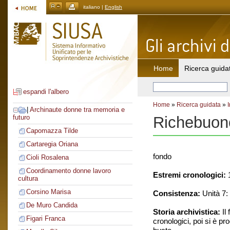
italiano |
English
Home
Ricerca guida
espandi l'albero
Home
»
Ricerca guidata
»
|
Archinaute donne tra memoria e
Richebuono
futuro
Capomazza Tilde
Cartaregia Oriana
fondo
Cioli Rosalena
Coordinamento donne lavoro
Estremi cronologici:
1
cultura
Corsino Marisa
Consistenza:
Unità 7: 
De Muro Candida
Storia archivistica:
Il
Figari Franca
cronologici, poi si è pr