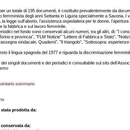
 per un totale di 195 documenti, è costituito prevalentemente da docu
 femminista degli anni Settanta in Liguria specialmente a Savona. I vo
 la legge sull'aborto, l'assistenza ospedaliera per le donne, l'apertura d
 la fabbrica e sul lavoro femminile.
riodici nel fondo sono conservati alcuni numeri, tra gli altri, di: "I con
Torino e provincia", "FLM Notizie" "Lettere di Fabbrica e Stato", "Noti
ssegna sindacale. Quaderni", "Il triangolo", "Sottosopra: esperienze de
esto il lingua spagnola del 1977 e riguarda la discriminazione femminil
dei singoli documenti e dei periodici è consultabile sul sito dell'Assoc
ismo
nventario sommario
no
stata prodotta da:
 conservata da: