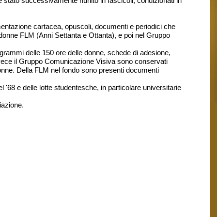
 stato successivamente riunito in fascicoli, condizionati in
mentazione cartacea, opuscoli, documenti e periodici che
le donne FLM (Anni Settanta e Ottanta), e poi nel Gruppo
rogrammi delle 150 ore delle donne, schede di adesione,
da invece il Gruppo Comunicazione Visiva sono conservati
onne. Della FLM nel fondo sono presenti documenti
'68 e delle lotte studentesche, in particolare universitarie
iazione.