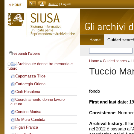
italiano
| English
Home
Guided searc
espandi l'albero
Home
»
Guided search
»
Li
|
Archinaute donne tra memoria e
Tuccio Mar
futuro
Capomazza Tilde
Cartaregia Oriana
fondo
Cioli Rosalena
Coordinamento donne lavoro
First and last date:
19
cultura
Corsino Marisa
Consistence:
Number o
De Muro Candida
Archival history:
Il fo
Figari Franca
nel 2012 è passato all'