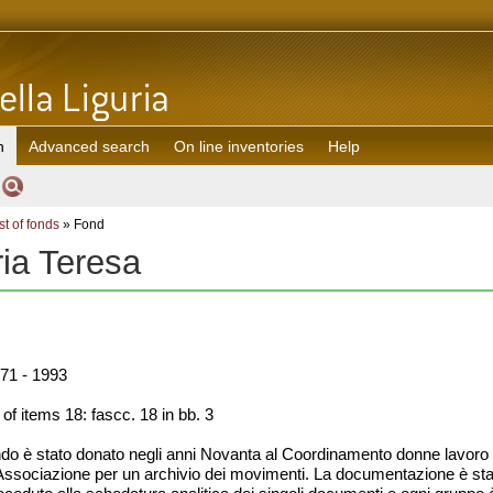
h
Advanced search
On line inventories
Help
st of fonds
» Fond
ia Teresa
71 - 1993
f items 18: fascc. 18 in bb. 3
ndo è stato donato negli anni Novanta al Coordinamento donne lavoro cul
Associazione per un archivio dei movimenti. La documentazione è stata 