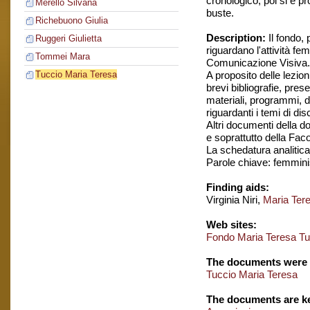
cronologico, poi si è p
Merello Silvana
buste.
Richebuono Giulia
Description:
Il fondo,
Ruggeri Giulietta
riguardano l'attività f
Tommei Mara
Comunicazione Visiva.
A proposito delle lezio
Tuccio Maria Teresa
brevi bibliografie, pre
materiali, programmi, 
riguardanti i temi di di
Altri documenti della d
e soprattutto della Faco
La schedatura analitica 
Parole chiave: femmin
Finding aids:
Virginia Niri,
Maria Ter
Web sites:
Fondo Maria Teresa Tu
The documents were 
Tuccio Maria Teresa
The documents are ke