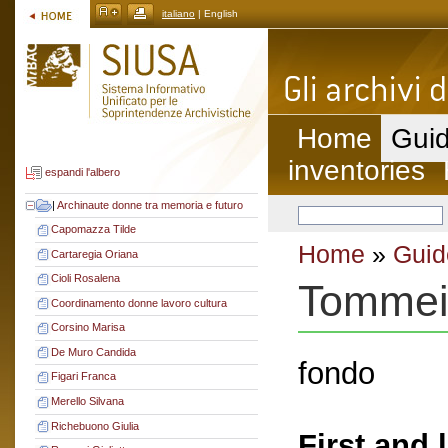
italiano
| English
Home
Guid
inventories
espandi l'albero
|
Archinaute donne tra memoria e futuro
Capomazza Tilde
Home
»
Guid
Cartaregia Oriana
Cioli Rosalena
Tommei
Coordinamento donne lavoro cultura
Corsino Marisa
De Muro Candida
fondo
Figari Franca
Merello Silvana
Richebuono Giulia
First and 