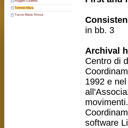
Ruggeri Giulietta
Tommei Mara
Tuccio Maria Teresa
Consisten
in bb. 3
Archival h
Centro di 
Coordiname
1992 e nel
all'Associa
movimenti.
Coordiname
software Li