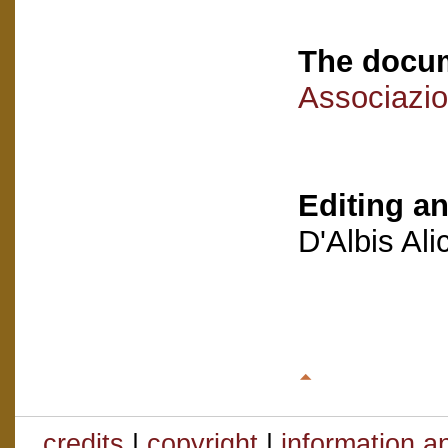
The docum
Associazio
Editing an
D'Albis Al
credits
|
copyright
|
information a