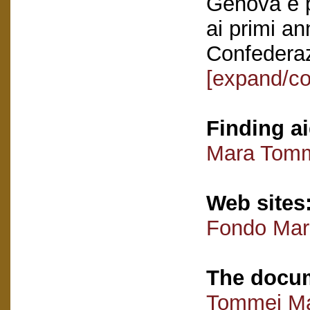
Genova e p
ai primi an
Confederaz
[expand/co
Finding ai
Mara Tomm
Web sites
Fondo Mar
The docum
Tommei M