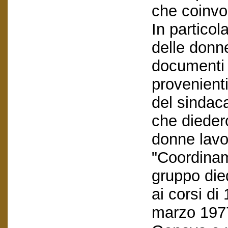
che coinvol
In particol
delle donn
documenti 
provenient
del sindac
che dieder
donne lavor
"Coordina
gruppo died
ai corsi di
marzo 1977 