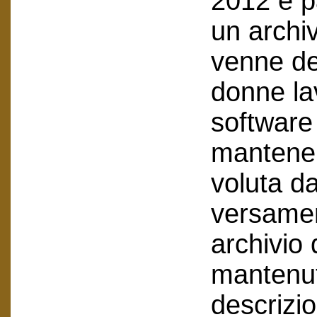
2012 è p
un archiv
venne de
donne lav
software 
mantenend
voluta da
versamen
archivio
mantenuto
descrizi