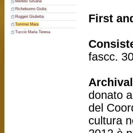
Merello Silvana
Richebuono Giulia
First an
Ruggeri Giulietta
Tommei Mara
Tuccio Maria Teresa
Consist
fascc. 30
Archival
donato a
del Coor
cultura 