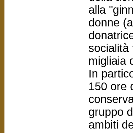
alla "gin
donne (at
donatrice
socialit
migliaia 
In partic
150 ore 
conserva
gruppo d
ambiti d