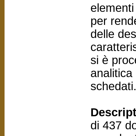
elementi 
per rende
delle des
caratteri
si è pro
analitic
schedati
Descript
di 437 do