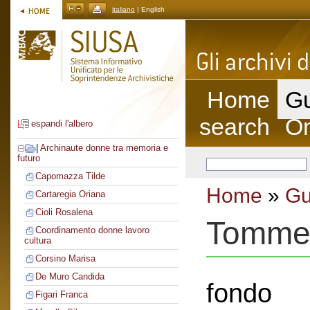
italiano
| English
Home
Gu
search
On
espandi l'albero
|
Archinaute donne tra memoria e
futuro
Capomazza Tilde
Home
»
Gu
Cartaregia Oriana
Cioli Rosalena
Tomme
Coordinamento donne lavoro
cultura
Corsino Marisa
De Muro Candida
fondo
Figari Franca