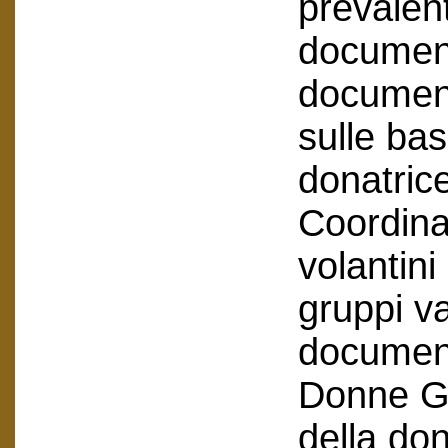
prevalen
document
documenti
sulle bas
donatric
Coordin
volantini
gruppi v
document
Donne Ge
della don