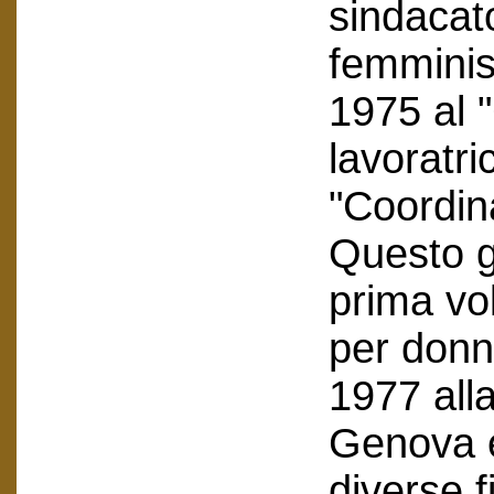
sindacat
femminis
1975 al 
lavoratri
"Coordi
Questo g
prima vol
per donn
1977 alla
Genova e
diverse f