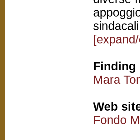
appoggio
sindacali
[expand/
Finding 
Mara Tom
Web sit
Fondo M