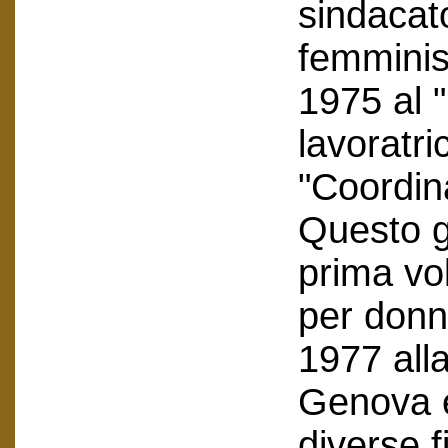
sindacat
femminis
1975 al 
lavoratri
"Coordi
Questo g
prima vol
per donn
1977 alla
Genova e
diverse f