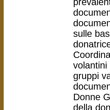
prevalen
document
documenti
sulle bas
donatric
Coordin
volantini
gruppi v
document
Donne Ge
della don