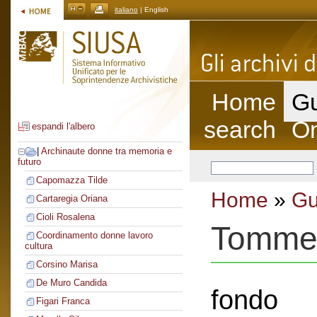
italiano
| English
Home
Gu
search
On
espandi l'albero
|
Archinaute donne tra memoria e
futuro
Capomazza Tilde
Home
»
Gu
Cartaregia Oriana
Cioli Rosalena
Tomme
Coordinamento donne lavoro
cultura
Corsino Marisa
De Muro Candida
fondo
Figari Franca