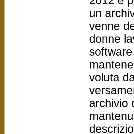
2012 è p
un archiv
venne de
donne lav
software 
mantenend
voluta da
versamen
archivio
mantenuto
descrizi