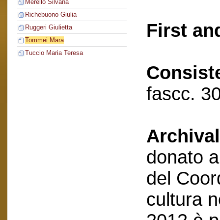
Merello Silvana
Richebuono Giulia
First an
Ruggeri Giulietta
Tommei Mara
Tuccio Maria Teresa
Consist
fascc. 30
Archival
donato a
del Coor
cultura 