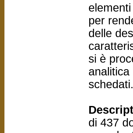
elementi 
per rende
delle des
caratteri
si è pro
analitic
schedati
Descript
di 437 do