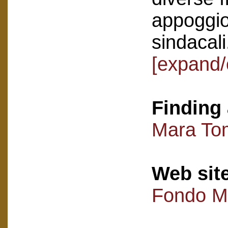
appoggio
sindacali
[expand/
Finding 
Mara Tom
Web sit
Fondo M