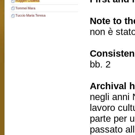
Ruggeri Giulietta
Tommei Mara
Tuccio Maria Teresa
Note to th
non è stato
Consisten
bb. 2
Archival h
negli anni
lavoro cult
parte per 
passato al