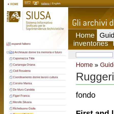
italiano
| English
Home
Guid
inventories
espandi l'albero
|
Archinaute donne tra memoria e futuro
Capomazza Tilde
Home
»
Guid
Cartaregia Oriana
Cioli Rosalena
Ruggeri
Coordinamento donne lavoro cultura
Corsino Marisa
De Muro Candida
fondo
Figari Franca
Merello Silvana
Richebuono Giulia
First and 