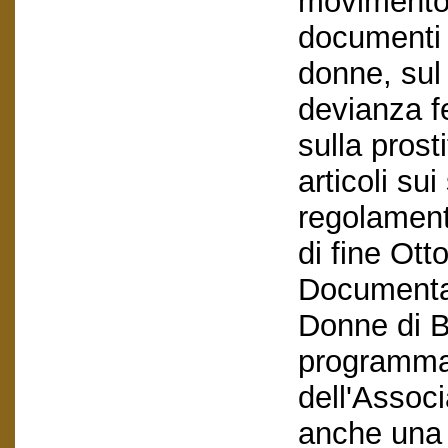
movimento 
documenti s
donne, sul
devianza fe
sulla prost
articoli sui
regolamenti
di fine Ott
Documentaz
Donne di B
programma e
dell'Assoc
anche una 