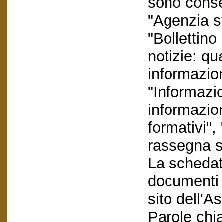
sono conser
"Agenzia s
"Bollettino
notizie: q
informazion
"Informazi
informazio
formativi"
rassegna s
La schedatu
documenti e
sito dell'A
Parole chi