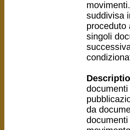
movimenti.
suddivisa i
proceduto a
singoli do
successivam
condizionat
Descriptio
documenti e
pubblicazio
da documen
documenti e