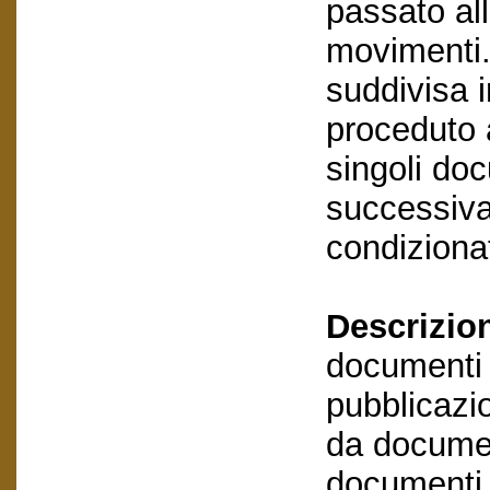
passato al
movimenti.
suddivisa i
proceduto a
singoli do
successivam
condizionat
Descrizio
documenti e
pubblicazio
da documen
documenti e