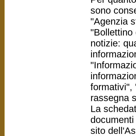
sono conser
"Agenzia s
"Bollettino
notizie: q
informazion
"Informazi
informazio
formativi"
rassegna s
La schedatu
documenti e
sito dell'A