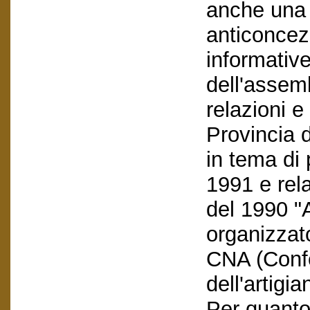
anche una 
anticoncezi
informative
dell'assemb
relazioni 
Provincia 
in tema di 
1991 e rel
del 1990 "A
organizzat
CNA (Conf
dell'artigia
Per quanto 