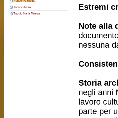
Ruggeri Giulietta
Estremi c
Tommei Mara
Tuccio Maria Teresa
Note alla 
documento 
nessuna da
Consisten
Storia arc
negli anni
lavoro cult
parte per 