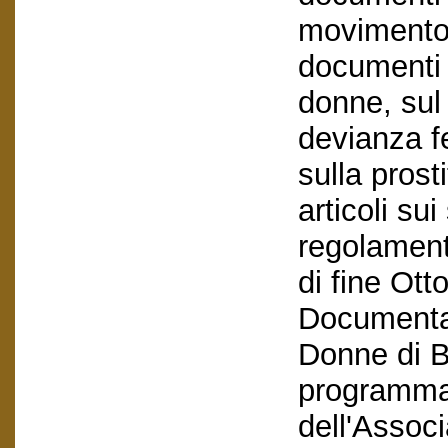
movimento 
documenti s
donne, sul
devianza fe
sulla prost
articoli sui
regolamenti
di fine Ott
Documentaz
Donne di B
programma e
dell'Assoc