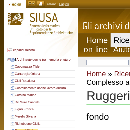
italiano |
English
Home
Rice
on line
Aiut
espandi l'albero
|
Archinaute donne tra memoria e futuro
Capomazza Tilde
Home
»
Rice
Cartaregia Oriana
Complesso ar
Cioli Rosalena
Coordinamento donne lavoro cultura
Ruggeri
Corsino Marisa
De Muro Candida
Figari Franca
fondo
Merello Silvana
Richebuono Giulia