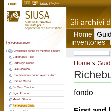
italiano
| English
Home
Guid
inventories
espandi l'albero
|
Archinaute donne tra memoria e futuro
Capomazza Tilde
Home
»
Guid
Cartaregia Oriana
Cioli Rosalena
Richebu
Coordinamento donne lavoro cultura
Corsino Marisa
De Muro Candida
fondo
Figari Franca
Merello Silvana
Richebuono Giulia
First and 