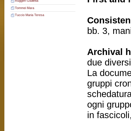
Ruggeri Giulietta
Tommei Mara
Tuccio Maria Teresa
Consisten
bb. 3, mani
Archival h
due divers
La documen
gruppi cron
schedatura
ogni grupp
in fascicol