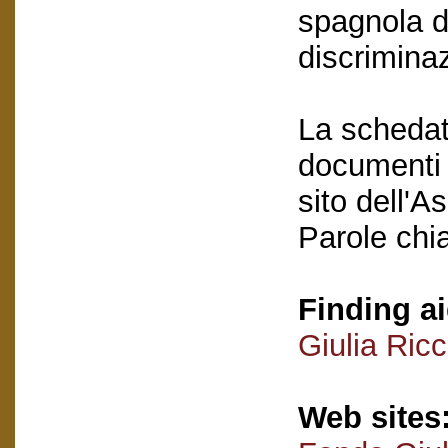
spagnola d
discrimina
La schedatu
documenti e
sito dell'A
Parole chi
Finding ai
Giulia Ric
Web sites