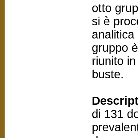
otto grup
si è pro
analitica
gruppo è
riunito in
buste.
Descript
di 131 do
prevalen