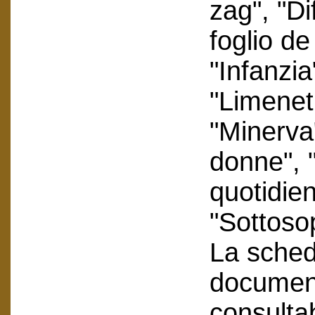
zag", "Di
foglio de
"Infanzia
"Limenet
"Minerva
donne", 
quotidie
"Sottosop
La scheda
document
consultab