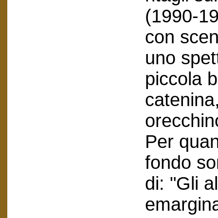
(1990-199
con scene
uno spett
piccola 
catenina
orecchin
Per quant
fondo so
di: "Gli a
emarginat