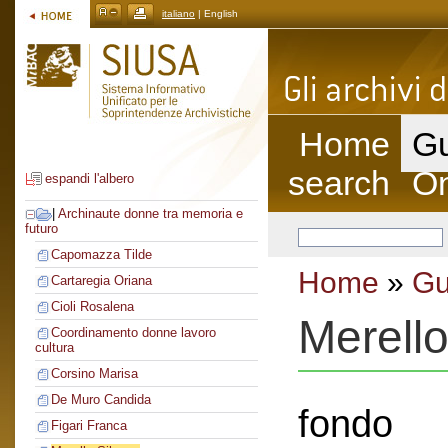
italiano
| English
Home
Gu
search
On
espandi l'albero
|
Archinaute donne tra memoria e
futuro
Capomazza Tilde
Home
»
Gu
Cartaregia Oriana
Cioli Rosalena
Merello
Coordinamento donne lavoro
cultura
Corsino Marisa
De Muro Candida
fondo
Figari Franca