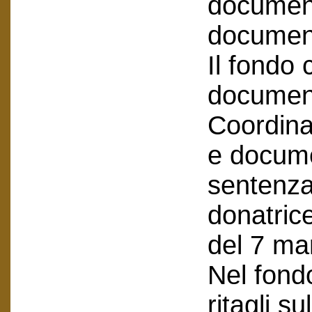
document
document
Il fondo
document
Coordina
e docume
sentenza
donatrice
del 7 ma
Nel fond
ritagli s