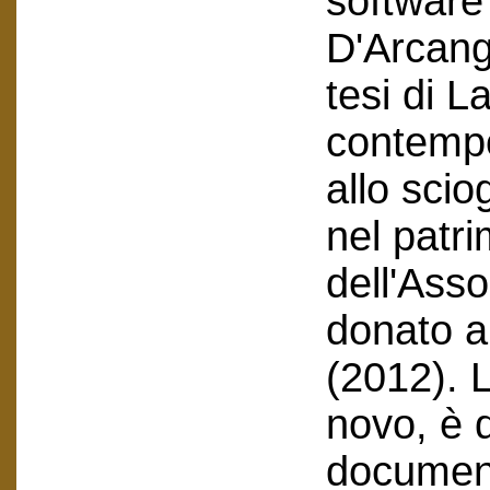
software
D'Arcang
tesi di L
contempo
allo sci
nel patr
dell'Ass
donato al
(2012). L
novo, è 
document