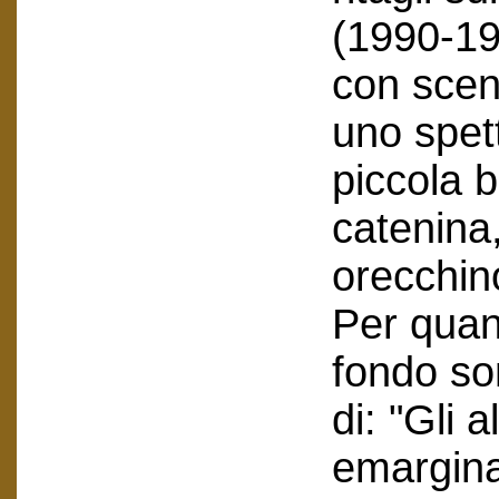
(1990-199
con scene
uno spett
piccola 
catenina
orecchin
Per quant
fondo so
di: "Gli a
emarginat