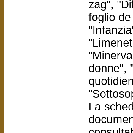
zag", "Di
foglio de
"Infanzia
"Limenet
"Minerva
donne", 
quotidie
"Sottosop
La scheda
document
consultab