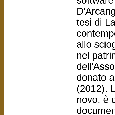
software
D'Arcang
tesi di L
contempo
allo sci
nel patr
dell'Ass
donato al
(2012). L
novo, è 
document