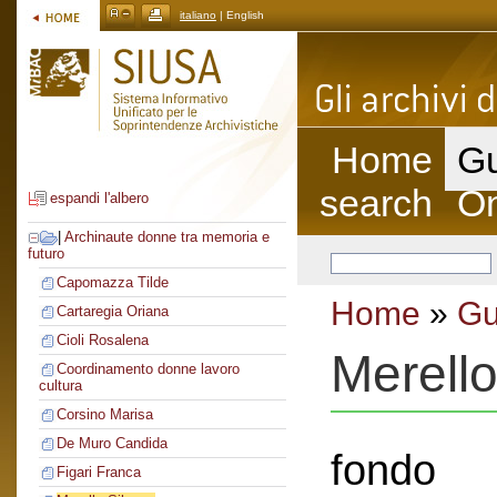
italiano
| English
Home
Gu
search
On
espandi l'albero
|
Archinaute donne tra memoria e
futuro
Capomazza Tilde
Home
»
Gu
Cartaregia Oriana
Cioli Rosalena
Merello
Coordinamento donne lavoro
cultura
Corsino Marisa
De Muro Candida
fondo
Figari Franca