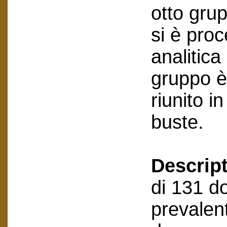
otto grup
si è pro
analitica
gruppo è
riunito in
buste.
Descript
di 131 do
prevalen