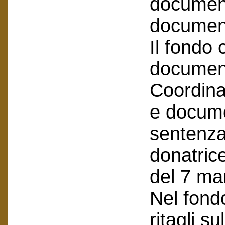
document
document
Il fondo
document
Coordina
e docume
sentenza
donatrice
del 7 ma
Nel fond
ritagli s