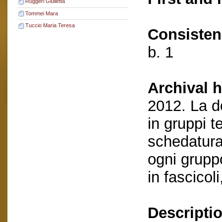
Ruggeri Giulietta
Tommei Mara
Tuccio Maria Teresa
Consisten
b. 1
Archival h
2012. La d
in gruppi t
schedatura
ogni grupp
in fascicol
Descriptio