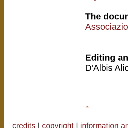
The docum
Associazio
Editing an
D'Albis Al
credits
|
copyright
|
information a