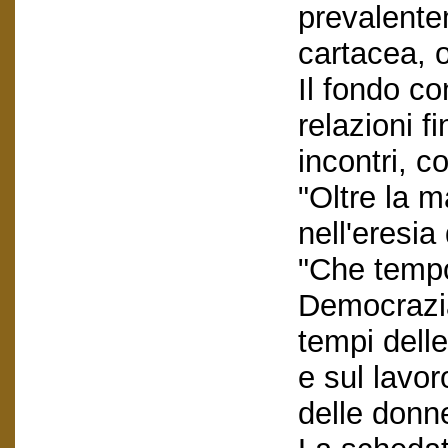
prevalent
cartacea, o
Il fondo co
relazioni fi
incontri, c
"Oltre la m
nell'eresia
"Che tempo
Democrazia
tempi delle
e sul lavo
delle donn