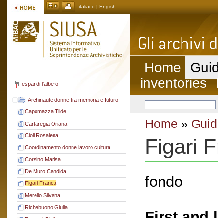
italiano
| English
Home
Guid
inventories
espandi l'albero
|
Archinaute donne tra memoria e futuro
Capomazza Tilde
Home
»
Guid
Cartaregia Oriana
Cioli Rosalena
Figari 
Coordinamento donne lavoro cultura
Corsino Marisa
De Muro Candida
fondo
Figari Franca
Merello Silvana
Richebuono Giulia
First and 