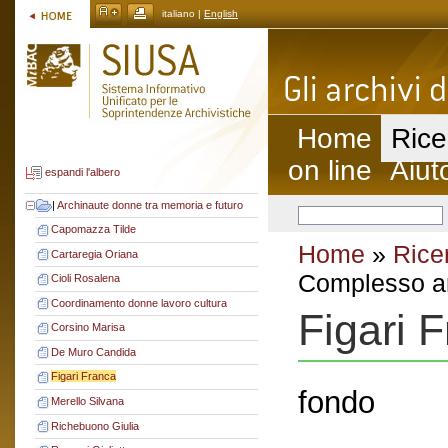
italiano |
English
Home
Rice
on line
Aiut
espandi l'albero
|
Archinaute donne tra memoria e futuro
Capomazza Tilde
Home
»
Rice
Cartaregia Oriana
Complesso ar
Cioli Rosalena
Coordinamento donne lavoro cultura
Figari 
Corsino Marisa
De Muro Candida
Figari Franca
fondo
Merello Silvana
Richebuono Giulia