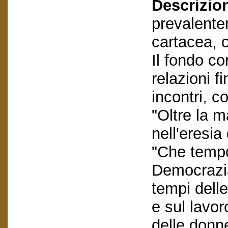
Descrizio
prevalent
cartacea, o
Il fondo co
relazioni fi
incontri, c
"Oltre la m
nell'eresia
"Che tempo
Democrazia
tempi delle
e sul lavo
delle donn