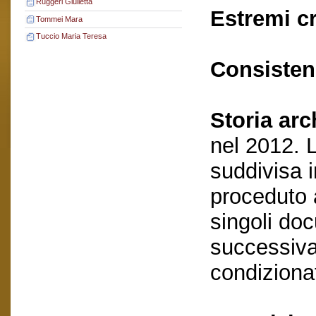
Ruggeri Giulietta
Estremi c
Tommei Mara
Tuccio Maria Teresa
Consisten
Storia arc
nel 2012. 
suddivisa i
proceduto a
singoli do
successivam
condizionat