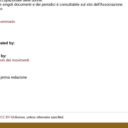
occupazionale delle donne.
i singoli documenti e dei periodici è consultabile sul sito dell'Associazione.
mo
 sommario
ated by:
 by:
vio dei movimenti
, prima redazione
r
CC BY-SA
license, unless otherwise specified.