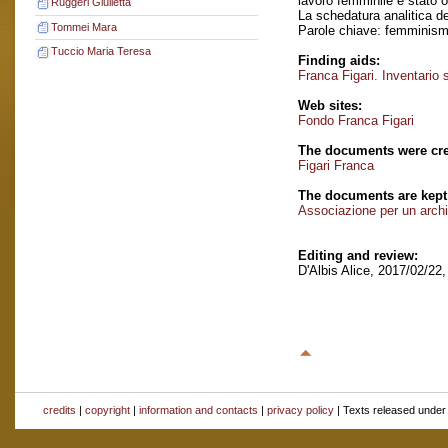
lavoro femminile e stato 
Ruggeri Giulietta
La schedatura analitica de
Tommei Mara
Parole chiave: femminis
Tuccio Maria Teresa
Finding aids:
Franca Figari. Inventario
Web sites:
Fondo Franca Figari
The documents were cre
Figari Franca
The documents are kept
Associazione per un archi
Editing and review:
D'Albis Alice, 2017/02/22
credits
|
copyright
|
information and contacts
|
privacy policy
| Texts released unde