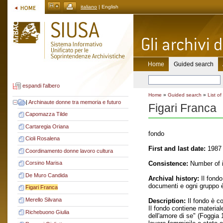
italiano
| English
Home
Guided search
espandi l'albero
Home
»
Guided search
»
List of
|
Archinaute donne tra memoria e futuro
Figari Franca
Capomazza Tilde
Cartaregia Oriana
fondo
Cioli Rosalena
First and last date:
1987 
Coordinamento donne lavoro cultura
Consistence:
Number of i
Corsino Marisa
De Muro Candida
Archival history:
Il fondo
documenti e ogni gruppo è 
Figari Franca
Merello Silvana
Description:
Il fondo è c
Il fondo contiene materiale
Richebuono Giulia
dell'amore di se" (Foggia 