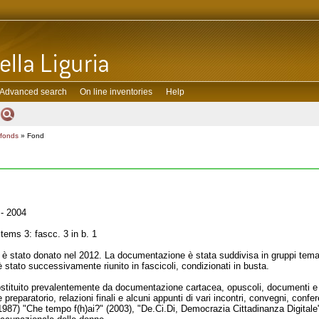
Advanced search
On line inventories
Help
 fonds
» Fond
- 2004
tems 3: fascc. 3 in b. 1
 è stato donato nel 2012. La documentazione è stata suddivisa in gruppi tematic
stato successivamente riunito in fascicoli, condizionati in busta.
ostituito prevalentemente da documentazione cartacea, opuscoli, documenti e 
 preparatorio, relazioni finali e alcuni appunti di vari incontri, convegni, confe
1987) "Che tempo f(h)ai?" (2003), "De.Ci.Di, Democrazia Cittadinanza Digitale" 