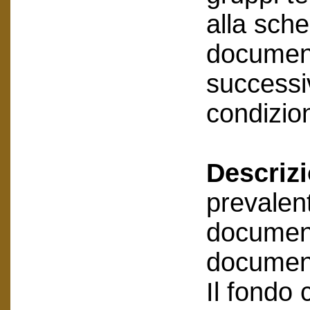
alla sche
document
successiv
condizion
Descriz
prevalen
document
document
Il fondo 