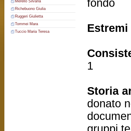
fondo
Merello Silvana
Richebuono Giulia
Ruggeri Giulietta
Tommei Mara
Estremi 
Tuccio Maria Teresa
Consist
1
Storia a
donato n
document
gruppi te