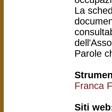
La scheda
document
consultab
dell'Asso
Parole c
Strument
Franca F
Siti web