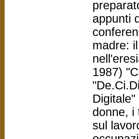
preparato
appunti d
conferenz
madre: i
nell'eres
1987) "C
"De.Ci.D
Digitale"
donne, i 
sul lavor
occupazi