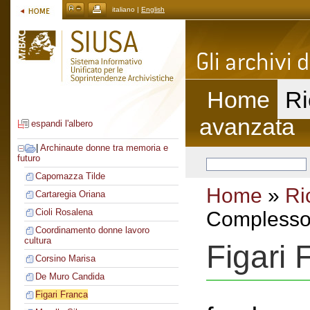
italiano |
English
Home
Ri
avanzata
espandi l'albero
|
Archinaute donne tra memoria e
futuro
Capomazza Tilde
Home
»
Ri
Cartaregia Oriana
Cioli Rosalena
Complesso 
Coordinamento donne lavoro
cultura
Figari 
Corsino Marisa
De Muro Candida
Figari Franca