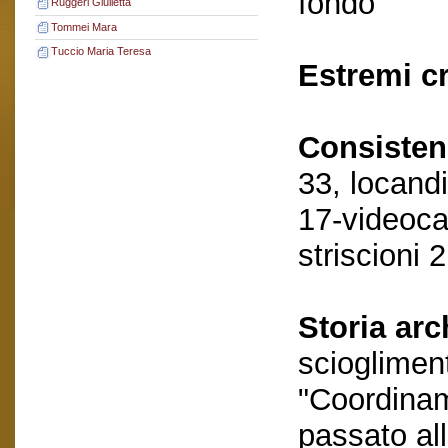
fondo
Ruggeri Giulietta
Tommei Mara
Tuccio Maria Teresa
Estremi c
Consisten
33, locand
17-videoca
striscioni 
Storia arc
scioglimen
"Coordinam
passato al