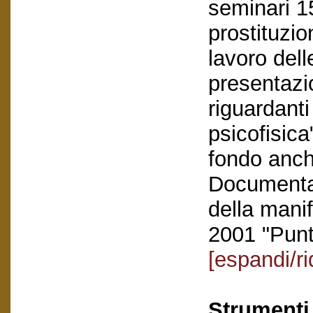
seminari 1
prostituzio
lavoro dell
presentazio
riguardanti 
psicofisic
fondo anche
Documentaz
della mani
2001 "Punt
[espandi/ri
Strumenti 