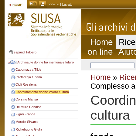
italiano |
English
Home
Rice
on line
Aiut
espandi l'albero
|
Archinaute donne tra memoria e futuro
Capomazza Tilde
Home
»
Rice
Cartaregia Oriana
Complesso ar
Cioli Rosalena
Coordinamento donne lavoro cultura
Coordin
Corsino Marisa
De Muro Candida
cultura
Figari Franca
Merello Silvana
Richebuono Giulia