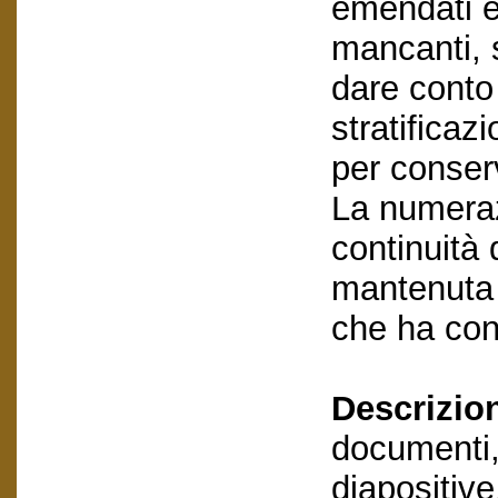
emendati ed
mancanti, s
dare conto 
stratificaz
per conserv
La numeraz
continuità d
mantenuta 
che ha con
Descrizio
documenti,
diapositive