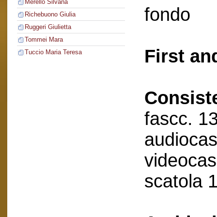
Merello Silvana
fondo
Richebuono Giulia
Ruggeri Giulietta
Tommei Mara
First an
Tuccio Maria Teresa
Consist
fascc. 13
audioca
videocas
scatola 1