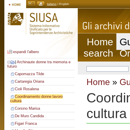
italiano
| English
Home
Gu
search
On
espandi l'albero
|
Archinaute donne tra memoria e
futuro
Capomazza Tilde
Home
»
Gu
Cartaregia Oriana
Cioli Rosalena
Coordi
Coordinamento donne lavoro
cultura
cultura
Corsino Marisa
De Muro Candida
Figari Franca