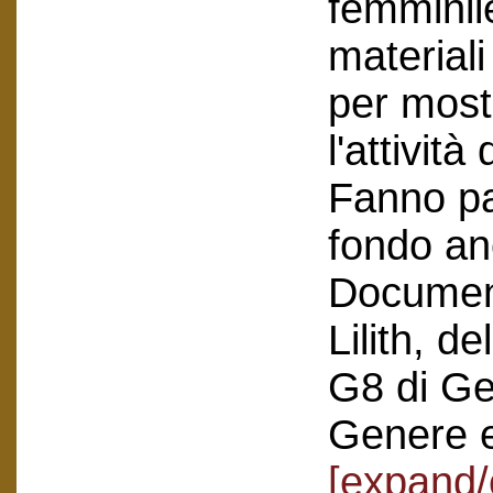
femminil
materiali
per most
l'attività
Fanno pa
fondo anc
Document
Lilith, d
G8 di Ge
Genere e
[expand/