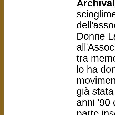
Archival
scioglim
dell'ass
Donne La
all'Asso
tra memo
lo ha don
moviment
già stata
anni '90 
parte ins