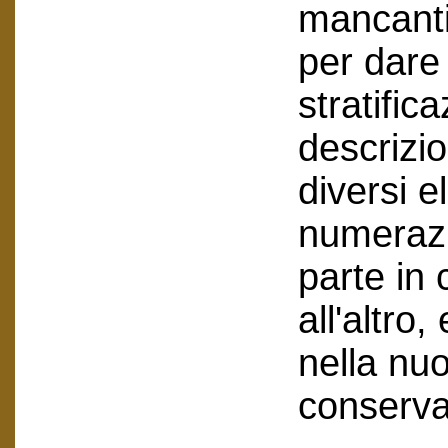
mancanti,
per dare 
stratific
descrizi
diversi e
numerazi
parte in 
all'altro
nella nu
conservat