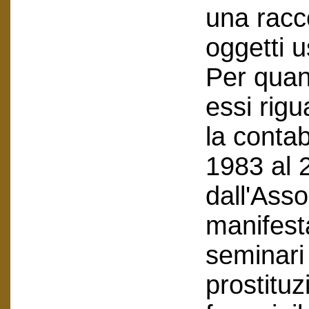
una racco
oggetti u
Per quan
essi rig
la contab
1983 al 
dall'Asso
manifest
seminari
prostituz