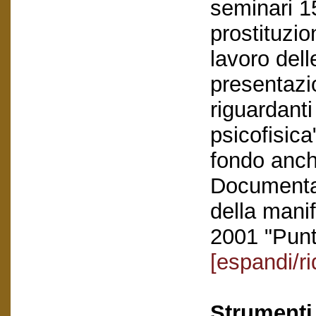
seminari 1
prostituzio
lavoro dell
presentazio
riguardanti 
psicofisic
fondo anche
Documentaz
della mani
2001 "Punt
[espandi/ri
Strumenti 