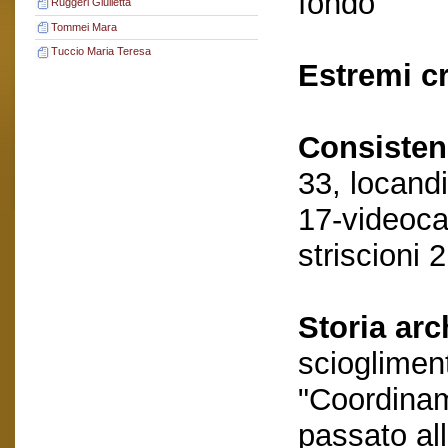
fondo
Ruggeri Giulietta
Tommei Mara
Tuccio Maria Teresa
Estremi c
Consisten
33, locand
17-videoca
striscioni 
Storia arc
scioglimen
"Coordinam
passato al