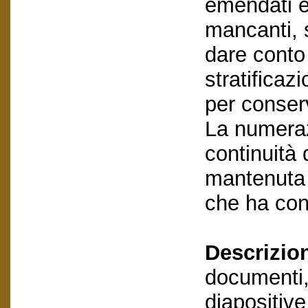
emendati ed
mancanti, s
dare conto 
stratificaz
per conserv
La numeraz
continuità d
mantenuta 
che ha con
Descrizio
documenti,
diapositive