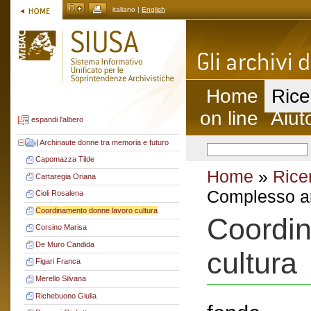
italiano |
English
Home
Rice
on line
Aiut
espandi l'albero
|
Archinaute donne tra memoria e futuro
Capomazza Tilde
Home
»
Rice
Cartaregia Oriana
Complesso ar
Cioli Rosalena
Coordinamento donne lavoro cultura
Coordin
Corsino Marisa
De Muro Candida
cultura
Figari Franca
Merello Silvana
Richebuono Giulia