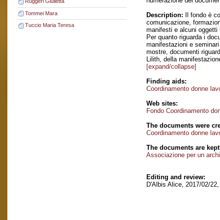
numerazione dei documenti 
Ruggeri Giulietta
Tommei Mara
Description:
Il fondo è co
comunicazione, formazione
Tuccio Maria Teresa
manifesti e alcuni oggetti 
Per quanto riguarda i docu
manifestazioni e seminari 
mostre, documenti riguarda
Lilith, della manifestazi
[expand/collapse]
Finding aids:
Coordinamento donne lavo
Web sites:
Fondo Coordinamento donn
The documents were cre
Coordinamento donne lavo
The documents are kept
Associazione per un archi
Editing and review:
D'Albis Alice, 2017/02/22