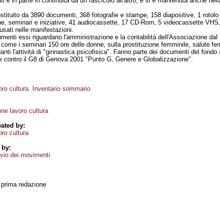
è in parte in continuità da un fascicolo all'altro, e si è mantenuta anche nel
stituito da 3890 documenti, 368 fotografie e stampe, 158 diapositive, 1 rotolo
, seminari e iniziative, 41 audiocassette, 17 CD-Rom, 5 videocassette VHS, 1 
usati nelle manifestazioni.
menti essi riguardano l'amministrazione e la contabilità dell'Associazione dal
come i seminari 150 ore delle donne, sulla prostituzione femminile, salute femmi
nti l'attività di "ginnastica psicofisica". Fanno parte dei documenti del fon
one contro il G8 di Genova 2001 "Punto G, Genere e Globalizzazione".
ro cultura. Inventario sommario
e lavoro cultura
ated by:
ro cultura
 by:
vio dei movimenti
, prima redazione