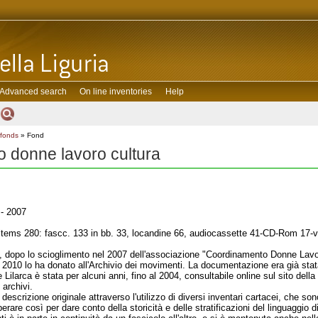
Advanced search
On line inventories
Help
 fonds
» Fond
 donne lavoro cultura
- 2007
tems 280: fascc. 133 in bb. 33, locandine 66, audiocassette 41-CD-Rom 17-vi
, dopo lo scioglimento nel 2007 dell'associazione "Coordinamento Donne Lavor
2010 lo ha donato all'Archivio dei movimenti. La documentazione era già stata 
 Lilarca è stata per alcuni anni, fino al 2004, consultabile online sul sito della 
 archivi.
descrizione originale attraverso l'utilizzo di diversi inventari cartacei, che sono
erare così per dare conto della storicità e delle stratificazioni del linguaggio 