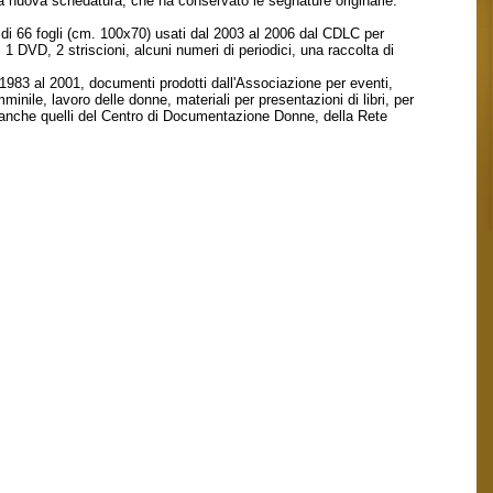
la nuova schedatura, che ha conservato le segnature originarie.
 di 66 fogli (cm. 100x70) usati dal 2003 al 2006 dal CDLC per
DVD, 2 striscioni, alcuni numeri di periodici, una raccolta di
 1983 al 2001, documenti prodotti dall'Associazione per eventi,
nile, lavoro delle donne, materiali per presentazioni di libri, per
do anche quelli del Centro di Documentazione Donne, della Rete