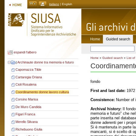
italiano
| English
Home
Guided search
espandi l'albero
Home
»
Guided search
»
List of
|
Archinaute donne tra memoria e futuro
Coordinamento
Capomazza Tilde
Cartaregia Oriana
fondo
Cioli Rosalena
First and last date:
1972 
Coordinamento donne lavoro cultura
Consistence:
Number of i
Corsino Marisa
De Muro Candida
Archival history:
Il fondo
memoria e futuro" che nel 
Figari Franca
parte inserita nel database
Merello Silvana
donne aderenti per i propri
Si è mantenuta in parte la 
Richebuono Giulia
mancanti, si è scelto di op