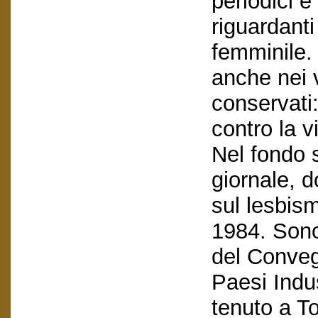
periodici e
riguardanti
femminile. 
anche nei 
conservati:
contro la v
Nel fondo s
giornale, d
sul lesbis
1984. Sono 
del Conveg
Paesi Indus
tenuto a To