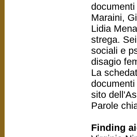
documenti s
Maraini, G
Lidia Mena
strega. Sei
sociali e p
disagio fe
La schedatu
documenti e
sito dell'A
Parole chi
Finding ai