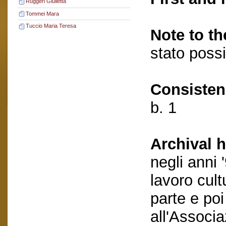
Ruggeri Giulietta
Tommei Mara
Tuccio Maria Teresa
Note to th
stato possi
Consisten
b. 1
Archival h
negli anni
lavoro cult
parte e po
all'Associa