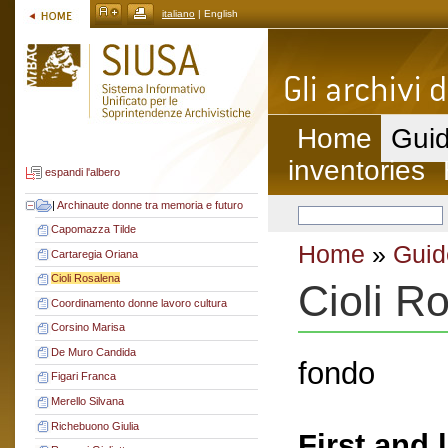
italiano
| English
Home
Guid
inventories
espandi l'albero
|
Archinaute donne tra memoria e futuro
Capomazza Tilde
Home
»
Guid
Cartaregia Oriana
Cioli Rosalena
Cioli R
Coordinamento donne lavoro cultura
Corsino Marisa
De Muro Candida
fondo
Figari Franca
Merello Silvana
Richebuono Giulia
First and 