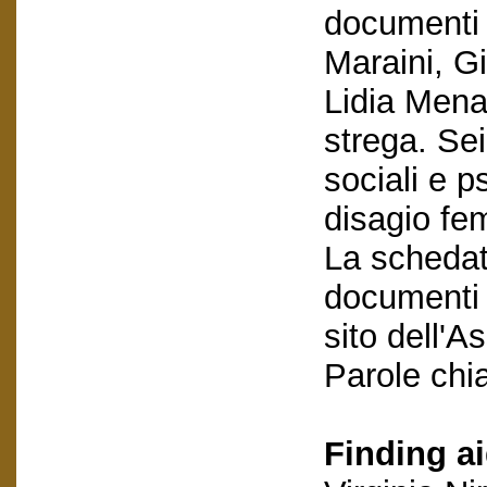
documenti s
Maraini, G
Lidia Mena
strega. Sei
sociali e p
disagio fe
La schedatu
documenti e
sito dell'A
Parole chi
Finding ai