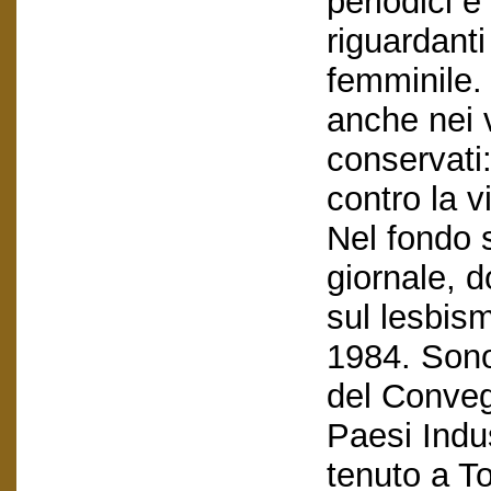
periodici e
riguardanti
femminile. 
anche nei 
conservati:
contro la v
Nel fondo s
giornale, d
sul lesbis
1984. Sono 
del Conveg
Paesi Indus
tenuto a To