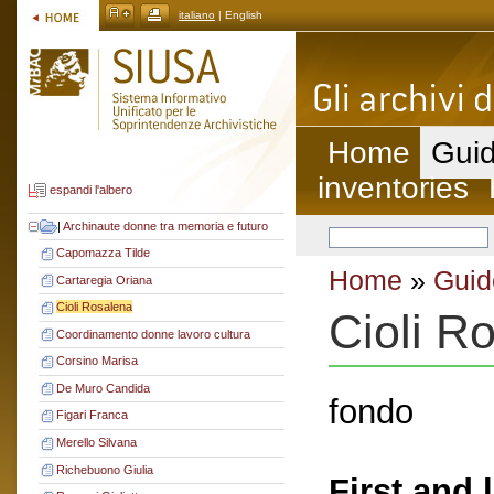
italiano
| English
Home
Guid
inventories
espandi l'albero
|
Archinaute donne tra memoria e futuro
Capomazza Tilde
Home
»
Guid
Cartaregia Oriana
Cioli Rosalena
Cioli R
Coordinamento donne lavoro cultura
Corsino Marisa
De Muro Candida
fondo
Figari Franca
Merello Silvana
Richebuono Giulia
First and 