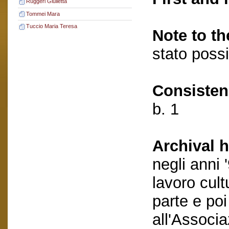
Ruggeri Giulietta
Tommei Mara
Tuccio Maria Teresa
Note to th
stato possi
Consisten
b. 1
Archival h
negli anni
lavoro cult
parte e po
all'Associa