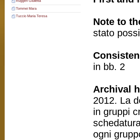
Ruggeri Giulietta
Tommei Mara
Tuccio Maria Teresa
Note to th
stato possi
Consisten
in bb. 2
Archival h
2012. La d
in gruppi c
schedatura
ogni grupp