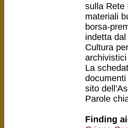
sulla Rete 
materiali b
borsa-premi
indetta da
Cultura per
archivistic
La schedatu
documenti e
sito dell'A
Parole chi
Finding ai