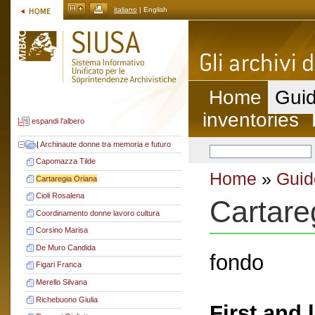
italiano
| English
Home
Guid
inventories
espandi l'albero
|
Archinaute donne tra memoria e futuro
Capomazza Tilde
Home
»
Guid
Cartaregia Oriana
Cioli Rosalena
Cartare
Coordinamento donne lavoro cultura
Corsino Marisa
De Muro Candida
fondo
Figari Franca
Merello Silvana
Richebuono Giulia
First and 