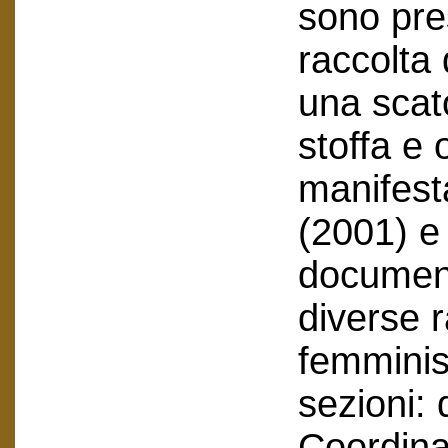
sono pres
raccolta 
una scato
stoffa e 
manifest
(2001) e
document
diverse r
femminist
sezioni:
Coordin