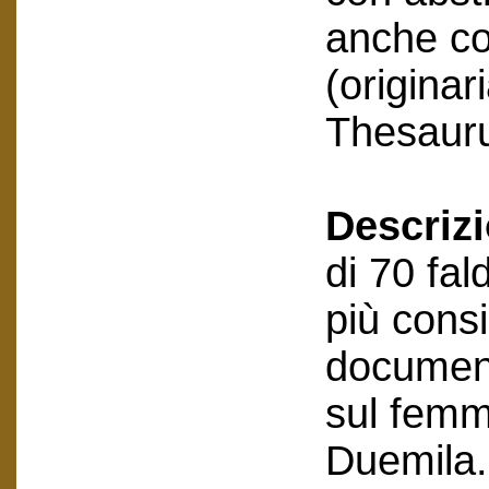
anche co
(originar
Thesauru
Descriz
di 70 fal
più cons
document
sul femm
Duemila.