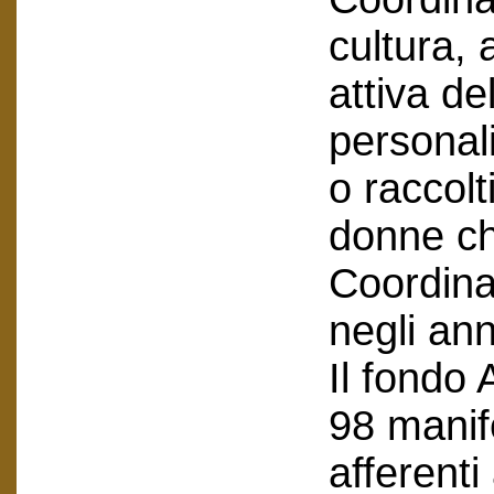
cultura,
attiva de
personal
o raccolt
donne ch
Coordina
negli an
Il fondo
98 manife
afferent