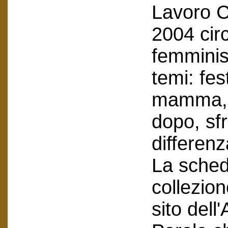
Lavoro C
2004 circ
femminis
temi: fes
mamma, a
dopo, sf
differenz
La scheda
collezion
sito dell