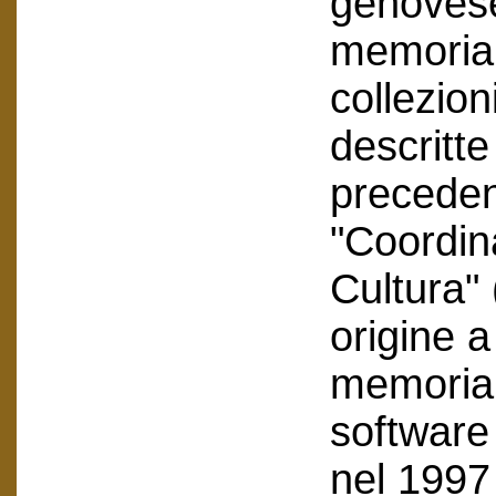
genovese
memoria 
collezion
descritte
precede
"Coordi
Cultura" 
origine a
memoria e
software 
nel 1997 