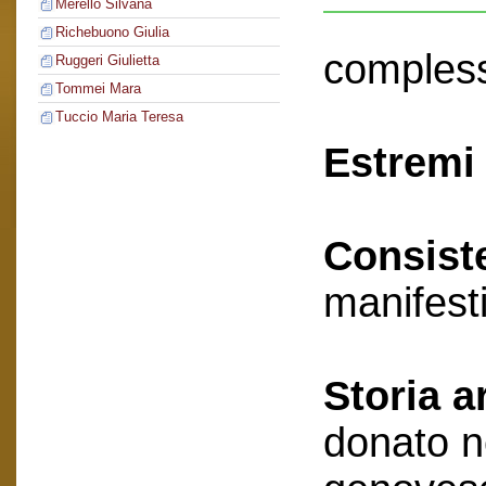
Merello Silvana
Richebuono Giulia
compless
Ruggeri Giulietta
Tommei Mara
Tuccio Maria Teresa
Estremi 
Consist
manifest
Storia a
donato n