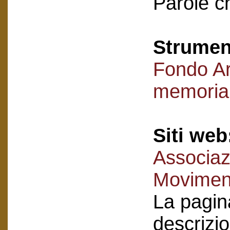
Parole c
Strument
Fondo Ar
memoria 
Siti web
Associaz
Moviment
La pagina
descrizio