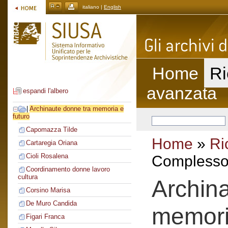
italiano |
English
Home
Ri
avanzata
espandi l'albero
|
Archinaute donne tra memoria e
futuro
Capomazza Tilde
Home
»
Ri
Cartaregia Oriana
Cioli Rosalena
Complesso 
Coordinamento donne lavoro
cultura
Archin
Corsino Marisa
De Muro Candida
memori
Figari Franca