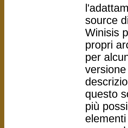
l'adatta
source di
Winisis p
propri ar
per alcun
versione 
descrizio
questo s
più poss
elementi 