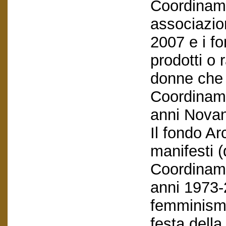
Coordiname
associazio
2007 e i f
prodotti o 
donne che 
Coordiname
anni Novan
Il fondo A
manifesti (
Coordiname
anni 1973-2
femminismo
festa dell