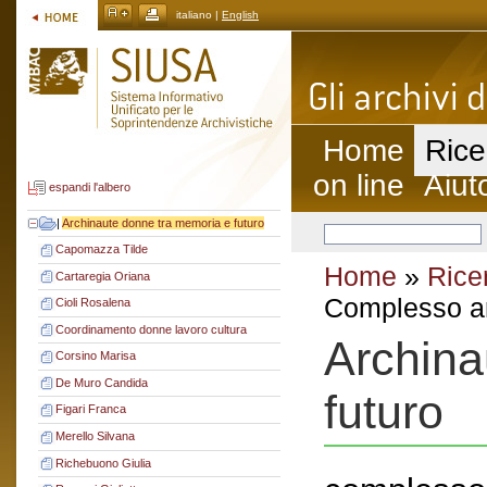
italiano |
English
Home
Rice
on line
Aiut
espandi l'albero
|
Archinaute donne tra memoria e futuro
Capomazza Tilde
Home
»
Rice
Cartaregia Oriana
Complesso ar
Cioli Rosalena
Coordinamento donne lavoro cultura
Archina
Corsino Marisa
De Muro Candida
futuro
Figari Franca
Merello Silvana
Richebuono Giulia