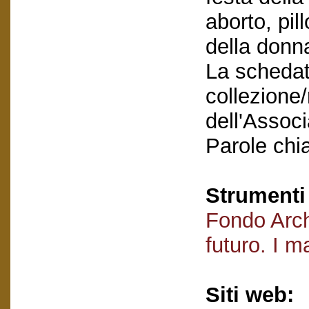
aborto, pil
della donna
La schedatu
collezione/
dell'Assoc
Parole chi
Strumenti 
Fondo Arch
futuro. I m
Siti web: