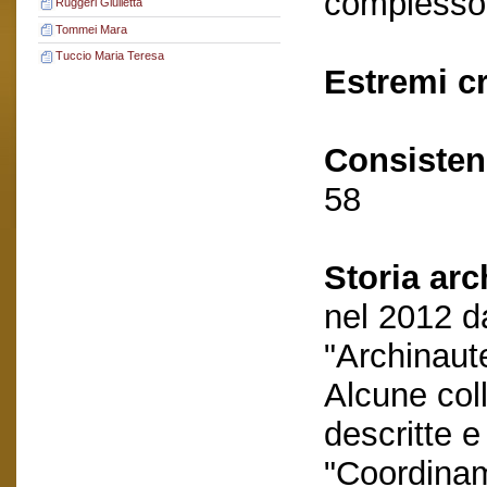
complesso 
Ruggeri Giulietta
Tommei Mara
Tuccio Maria Teresa
Estremi c
Consisten
58
Storia arc
nel 2012 d
"Archinaut
Alcune coll
descritte 
"Coordinam