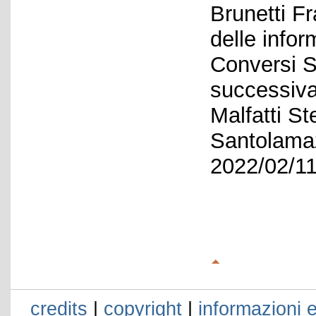
Brunetti F
delle infor
Conversi S
successiv
Malfatti St
Santolamaz
2022/02/11
credits
|
copyright
|
informazioni e