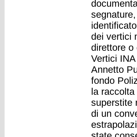
documentaz
segnature,
identificat
dei vertici
direttore o
Vertici IN
Annetto Pug
fondo Poliz
la raccolta
superstite 
di un conv
estrapolaz
state conse