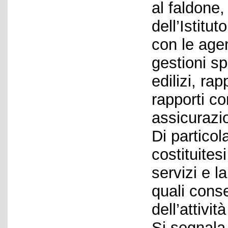
al faldone, 
dell’Istitu
con le agen
gestioni spe
edilizi, ra
rapporti co
assicurazio
Di particol
costituites
servizi e l
quali conse
dell’attivit
Si segnala