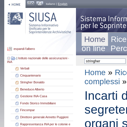
italiano |
English
Home
Rice
on line
Perc
espandi l'albero
|
Istituto nazionale delle assicurazioni -
INA
Verbali
Home
»
Ric
Cinquantenario
complessi
»
Stringher Bonaldo
Beneduce Alberto
Incarti 
Gestione INA-Casa
Fondo Storico Immobiliare
segreter
Fincompar
Direttore generale Annetto Puggioni
organi s
Rappresentanza INA per le colonie e