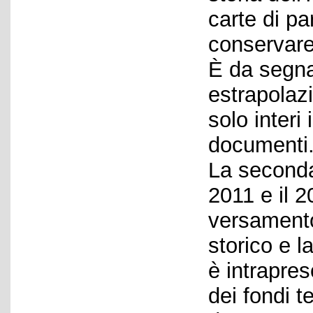
carte di pa
conservare 
È da segna
estrapolaz
solo interi
documenti
La seconda
2011 e il 
versamento 
storico e l
è intrapreso
dei fondi t