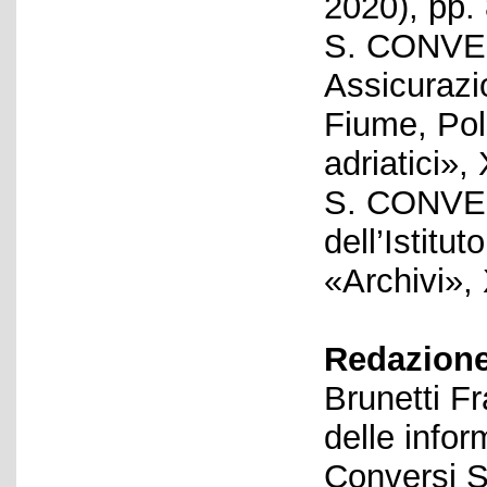
2020), pp.
S. CONVERS
Assicurazio
Fiume, Pola
adriatici»,
S. CONVER
dell’Istitu
«Archivi», 
Redazione
Brunetti F
delle infor
Conversi S