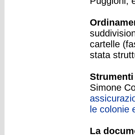
Puggioni, 
Ordiname
suddivision
cartelle (f
stata strut
Strumenti 
Simone Co
assicurazi
le colonie 
La docume