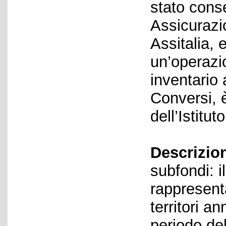
stato conse
Assicurazio
Assitalia, 
un’operazi
inventario 
Conversi, è
dell’Istituto
Descrizio
subfondi: i
rappresent
territori an
periodo del