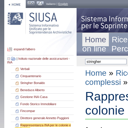
italiano |
English
Home
Rice
on line
Perc
espandi l'albero
|
Istituto nazionale delle assicurazioni -
INA
Verbali
Home
»
Ric
Cinquantenario
complessi
»
Stringher Bonaldo
Beneduce Alberto
Rappres
Gestione INA-Casa
Fondo Storico Immobiliare
colonie 
Fincompar
Direttore generale Annetto Puggioni
Rappresentanza INA per le colonie e