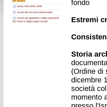
fondo
per l'estero
Vertici INA 1943-1948
Incarti del servizio patrimoniale
Estremi c
Incarti dei gabinetti e delle segreterie
dei vertici e degli organi sociali
Consisten
Storia arc
documentaz
(Ordine di 
dicembre 1
società col
momento ave
presso l'Is