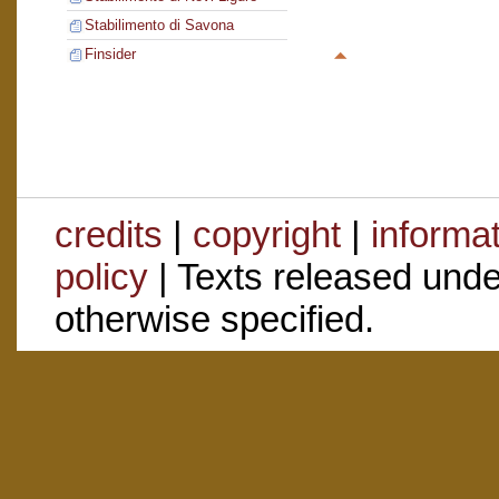
Stabilimento di Savona
Finsider
credits
|
copyright
|
informa
policy
| Texts released und
otherwise specified.