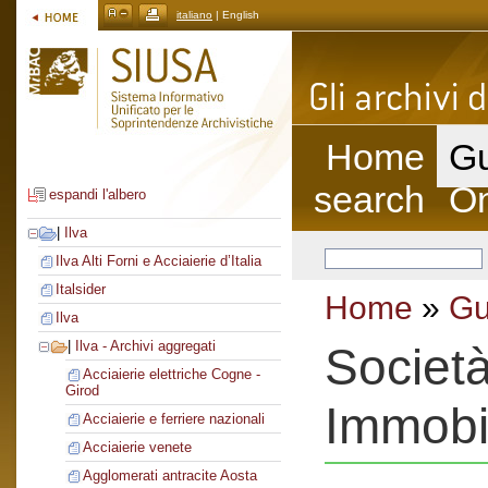
italiano
| English
Home
Gu
search
On
espandi l'albero
|
Ilva
Ilva Alti Forni e Acciaierie d’Italia
Italsider
Home
»
Gu
Ilva
|
Ilva - Archivi aggregati
Società
Acciaierie elettriche Cogne -
Girod
Immobil
Acciaierie e ferriere nazionali
Acciaierie venete
Agglomerati antracite Aosta