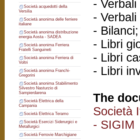
- Verbali
Società acquedotti della
Versilia
- Verbali
Società anonima delle ferriere
italiane
- Bilanci;
Società anonima distribuzione
energia Aosta - SADEA
- Libri gi
Società anonima Ferriera
Fratelli Sanguineti
- Libri c
Società anonima Ferriera di
Voltri
- Libri in
Società anonima Franchi-
Gregorini
Società anonima Stabilimento
Silvestro Nasturzio di
Sampierdarena
The doc
Società Elettrica della
Campania
Società I
Società Elettrica Teramo
- SIGIM
Società Esercizi Siderurgici e
Metallurgici
Società Ferrovie Marchigiane