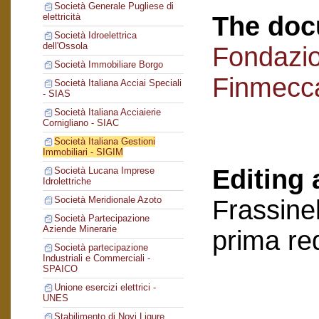
Società Generale Pugliese di
The doc
elettricità
Società Idroelettrica
dell'Ossola
Fondazi
Società Immobiliare Borgo
Finmecc
Società Italiana Acciai Speciali
- SIAS
Società Italiana Acciaierie
Cornigliano - SIAC
Società Italiana Gestioni
Immobiliari - SIGIM
Editing 
Società Lucana Imprese
Idrolettriche
Società Meridionale Azoto
Frassinel
Società Partecipazione
Aziende Minerarie
prima re
Società partecipazione
Industriali e Commerciali -
SPAICO
Unione esercizi elettrici -
UNES
Stabilimento di Novi Ligure