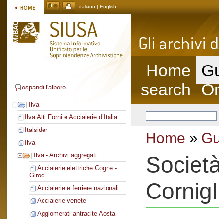
italiano
| English
Home
Gu
search
On
espandi l'albero
|
Ilva
Ilva Alti Forni e Acciaierie d’Italia
Italsider
Home
»
Gu
Ilva
|
Ilva - Archivi aggregati
Società
Acciaierie elettriche Cogne -
Girod
Cornigl
Acciaierie e ferriere nazionali
Acciaierie venete
Agglomerati antracite Aosta