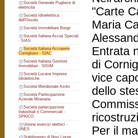
Società Generale Pugliese di
"Carte C
elettricità
Società Idroelettrica
dell'Ossola
Maria Car
Società Immobiliare Borgo
Alessand
Società Italiana Acciai Speciali
- SIAS
Entrata n
Società Italiana Acciaierie
Cornigliano - SIAC
di Corni
Società Italiana Gestioni
Immobiliari - SIGIM
vice cap
Società Lucana Imprese
Idrolettriche
Società Meridionale Azoto
dello ste
Società Partecipazione
Aziende Minerarie
Commissi
Società partecipazione
Industriali e Commerciali -
ricostruz
SPAICO
Unione esercizi elettrici -
Per il ma
UNES
Stabilimento di Novi Ligure