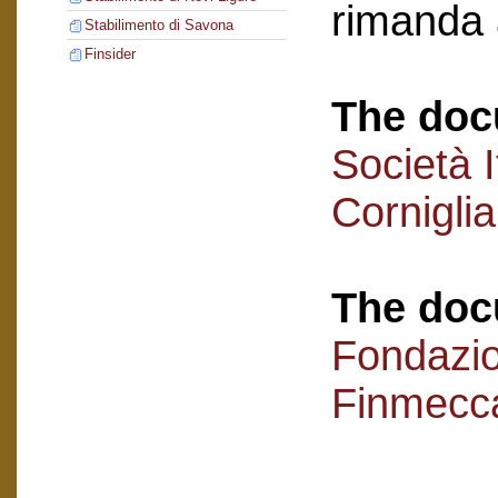
rimanda 
Stabilimento di Savona
Finsider
The doc
Società I
Cornigli
The doc
Fondazi
Finmecc