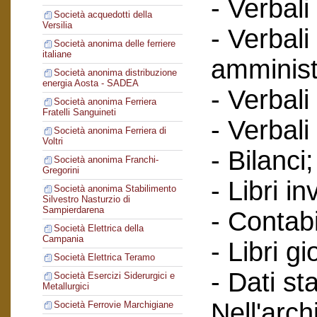
- Verbali
Società acquedotti della
Versilia
- Verbali
Società anonima delle ferriere
italiane
amminist
Società anonima distribuzione
energia Aosta - SADEA
- Verbali
Società anonima Ferriera
Fratelli Sanguineti
- Verbali
Società anonima Ferriera di
Voltri
- Bilanci;
Società anonima Franchi-
Gregorini
- Libri in
Società anonima Stabilimento
Silvestro Nasturzio di
Sampierdarena
- Contabi
Società Elettrica della
Campania
- Libri gi
Società Elettrica Teramo
- Dati sta
Società Esercizi Siderurgici e
Metallurgici
Nell'arc
Società Ferrovie Marchigiane