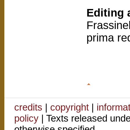
Editing 
Frassinel
prima re
credits
|
copyright
|
informa
policy
| Texts released und
otherwise specified.