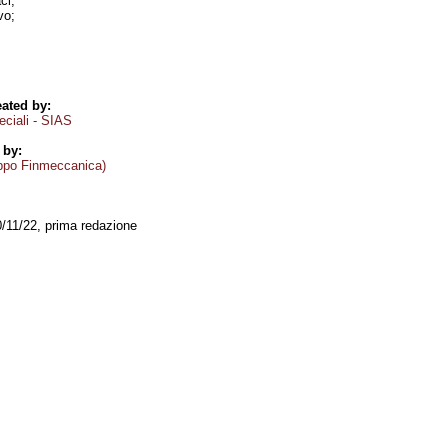
ci;
vo;
ated by:
eciali - SIAS
 by:
ppo Finmeccanica)
0/11/22, prima redazione