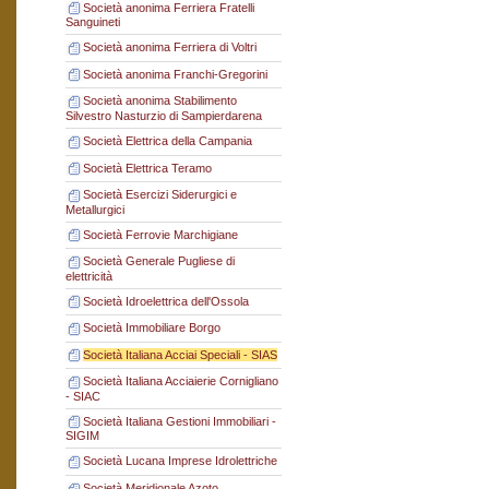
Società anonima Ferriera Fratelli
Sanguineti
Società anonima Ferriera di Voltri
Società anonima Franchi-Gregorini
Società anonima Stabilimento
Silvestro Nasturzio di Sampierdarena
Società Elettrica della Campania
Società Elettrica Teramo
Società Esercizi Siderurgici e
Metallurgici
Società Ferrovie Marchigiane
Società Generale Pugliese di
elettricità
Società Idroelettrica dell'Ossola
Società Immobiliare Borgo
Società Italiana Acciai Speciali - SIAS
Società Italiana Acciaierie Cornigliano
- SIAC
Società Italiana Gestioni Immobiliari -
SIGIM
Società Lucana Imprese Idrolettriche
Società Meridionale Azoto