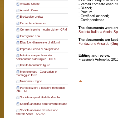
- Verbali collegio dei sinda
- Verbali comitato esecuti
Ansaldo Cogne
- Bilanci;
Ansaldo Coke
- Procure;
- Certificati azionari;
Breda siderurgica
- Corrispondenza.
Cementerie litoranee
The documents were cre
Centro ricerche metallurgiche - CRM
Società Italiana Acciai Sp
Cornigliano spa
The documents are kept
Elba S.A. di miniere e di altiforni
Fondazione Ansaldo (Gru
Impresa Sebina di navigazione
Editing and review:
Istituto case per lavoratori
Frassinelli Antonella, 201
dell'industria siderurgica - ICLIS
Istituto Industriale ligure
Monferro spa - Costruzioni e
montaggi in ferro
Nazionale Cogne
Partecipazioni e gestioni immobiliari -
PAGEIM
Società acquedotti della Versilia
Società anonima delle ferriere italiane
Società anonima distribuzione
energia Aosta - SADEA