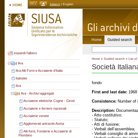
italiano
| English
Home
Guided search
espandi l'albero
Home
»
Guided search
»
List of
|
Ilva
Società Italian
Ilva Alti Forni e Acciaierie d’Italia
Italsider
fondo
Ilva
First and last date:
1968 
|
Ilva - Archivi aggregati
Consistence:
Number of i
Acciaierie elettriche Cogne - Girod
Acciaierie e ferriere nazionali
Description:
Documentazi
- Atto costitutivo;
Acciaierie venete
- Statuto;
Agglomerati antracite Aosta
- Atti di fusione;
- Verbali dell’assemblea;
Alti forni, Fonderie e Acciaierie di
- Verbali consiglio di amm
Piombino