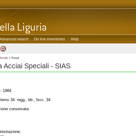
Advanced search
On line inventories
Help
 fonds
» Fond
a Acciai Speciali - SIAS
- 1984
tems 34: regg., bb., fscc. 34
one conservata:
inistrazione;