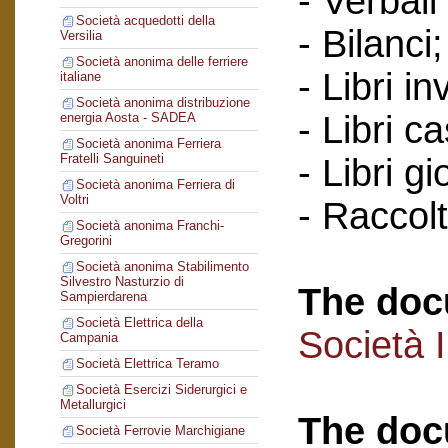
- Verbali
Società acquedotti della
- Bilanci;
Versilia
Società anonima delle ferriere
- Libri in
italiane
Società anonima distribuzione
- Libri c
energia Aosta - SADEA
Società anonima Ferriera
Fratelli Sanguineti
- Libri gi
Società anonima Ferriera di
Voltri
- Raccol
Società anonima Franchi-
Gregorini
Società anonima Stabilimento
Silvestro Nasturzio di
The doc
Sampierdarena
Società Elettrica della
Società 
Campania
Società Elettrica Teramo
Società Esercizi Siderurgici e
Metallurgici
The doc
Società Ferrovie Marchigiane