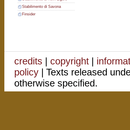
Stabilimento di Savona
Finsider
credits
|
copyright
|
informa
policy
| Texts released und
otherwise specified.