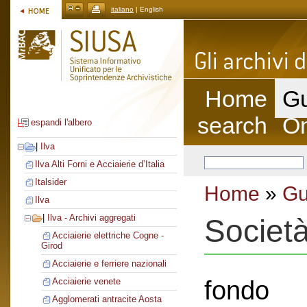
italiano
| English
Home
Gu
search
On
espandi l'albero
|
Ilva
Ilva Alti Forni e Acciaierie d’Italia
Italsider
Home
»
Gu
Ilva
|
Ilva - Archivi aggregati
Societ
Acciaierie elettriche Cogne -
Girod
Acciaierie e ferriere nazionali
fondo
Acciaierie venete
Agglomerati antracite Aosta