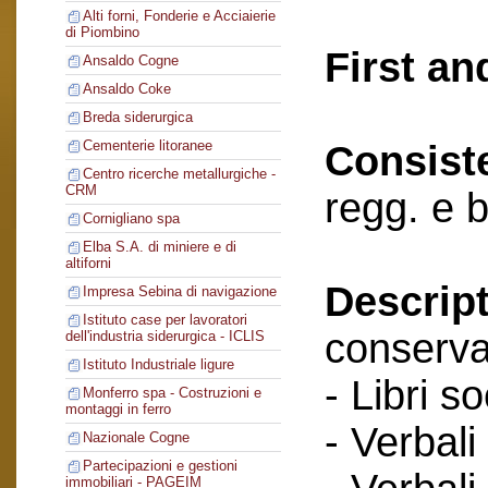
Alti forni, Fonderie e Acciaierie
di Piombino
First an
Ansaldo Cogne
Ansaldo Coke
Breda siderurgica
Cementerie litoranee
Consist
Centro ricerche metallurgiche -
CRM
regg. e 
Cornigliano spa
Elba S.A. di miniere e di
altiforni
Descript
Impresa Sebina di navigazione
Istituto case per lavoratori
conserva
dell'industria siderurgica - ICLIS
Istituto Industriale ligure
- Libri so
Monferro spa - Costruzioni e
montaggi in ferro
- Verbali
Nazionale Cogne
Partecipazioni e gestioni
immobiliari - PAGEIM