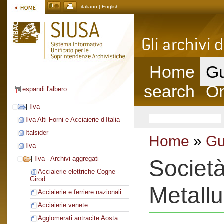
italiano
| English
Home
Gu
search
On
espandi l'albero
|
Ilva
Ilva Alti Forni e Acciaierie d’Italia
Italsider
Home
»
Gu
Ilva
|
Ilva - Archivi aggregati
Società
Acciaierie elettriche Cogne -
Girod
Metallu
Acciaierie e ferriere nazionali
Acciaierie venete
Agglomerati antracite Aosta