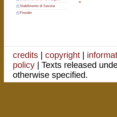
Stabilimento di Savona
Finsider
credits
|
copyright
|
informa
policy
| Texts released und
otherwise specified.