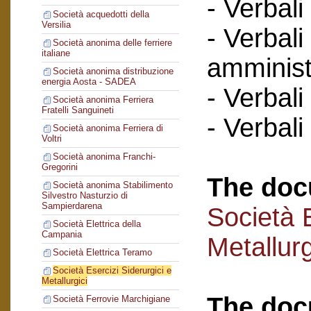
- Verbali
Società acquedotti della
Versilia
- Verbali
Società anonima delle ferriere
italiane
amminist
Società anonima distribuzione
energia Aosta - SADEA
- Verbali
Società anonima Ferriera
Fratelli Sanguineti
- Verbali
Società anonima Ferriera di
Voltri
Società anonima Franchi-
Gregorini
The doc
Società anonima Stabilimento
Silvestro Nasturzio di
Sampierdarena
Società E
Società Elettrica della
Campania
Metallurg
Società Elettrica Teramo
Società Esercizi Siderurgici e
Metallurgici
The doc
Società Ferrovie Marchigiane