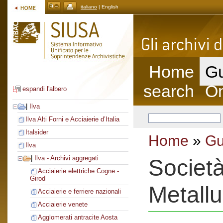
italiano
| English
Home
Gu
search
On
espandi l'albero
|
Ilva
Ilva Alti Forni e Acciaierie d’Italia
Italsider
Home
»
Gu
Ilva
|
Ilva - Archivi aggregati
Società
Acciaierie elettriche Cogne -
Girod
Metallu
Acciaierie e ferriere nazionali
Acciaierie venete
Agglomerati antracite Aosta