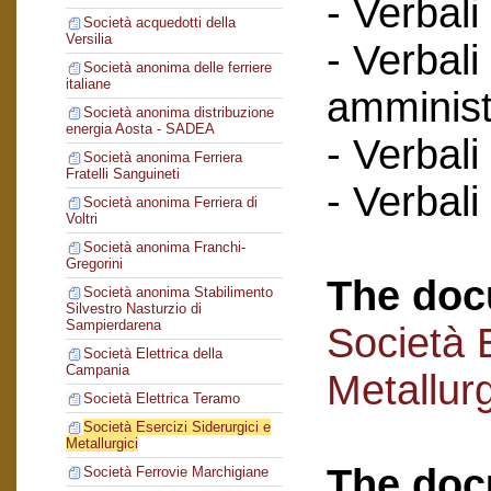
- Verbali
Società acquedotti della
Versilia
- Verbali
Società anonima delle ferriere
italiane
amminist
Società anonima distribuzione
energia Aosta - SADEA
- Verbali
Società anonima Ferriera
Fratelli Sanguineti
- Verbali
Società anonima Ferriera di
Voltri
Società anonima Franchi-
Gregorini
The doc
Società anonima Stabilimento
Silvestro Nasturzio di
Sampierdarena
Società E
Società Elettrica della
Campania
Metallurg
Società Elettrica Teramo
Società Esercizi Siderurgici e
Metallurgici
The doc
Società Ferrovie Marchigiane