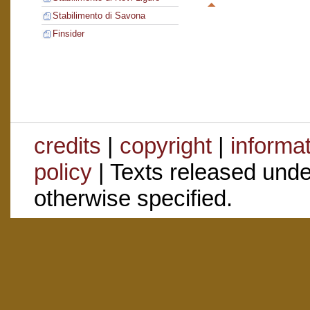
Stabilimento di Savona
Finsider
credits
|
copyright
|
informa
policy
| Texts released und
otherwise specified.