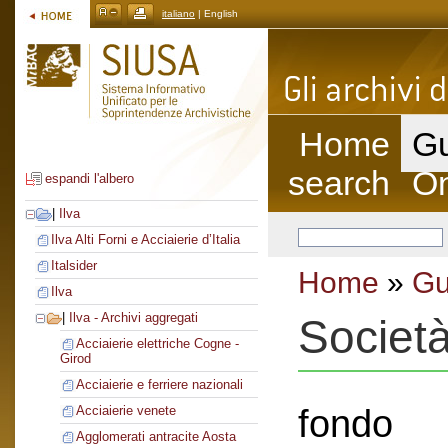
italiano
| English
Home
Gu
search
On
espandi l'albero
|
Ilva
Ilva Alti Forni e Acciaierie d’Italia
Italsider
Home
»
Gu
Ilva
|
Ilva - Archivi aggregati
Società
Acciaierie elettriche Cogne -
Girod
Acciaierie e ferriere nazionali
fondo
Acciaierie venete
Agglomerati antracite Aosta