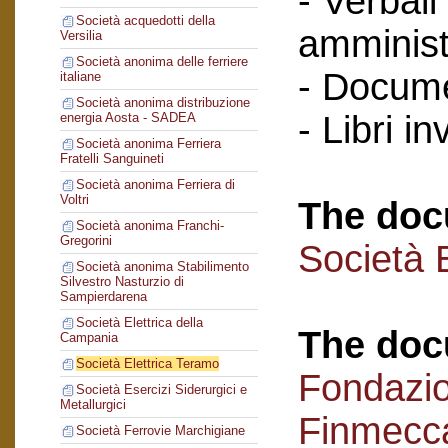
- Verbali
Società acquedotti della
amminist
Versilia
Società anonima delle ferriere
- Docume
italiane
Società anonima distribuzione
- Libri in
energia Aosta - SADEA
Società anonima Ferriera
Fratelli Sanguineti
Società anonima Ferriera di
Voltri
The doc
Società anonima Franchi-
Gregorini
Società 
Società anonima Stabilimento
Silvestro Nasturzio di
Sampierdarena
Società Elettrica della
The doc
Campania
Società Elettrica Teramo
Fondazi
Società Esercizi Siderurgici e
Metallurgici
Finmecc
Società Ferrovie Marchigiane