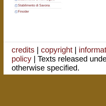
Stabilimento di Savona
Finsider
credits
|
copyright
|
informa
policy
| Texts released und
otherwise specified.