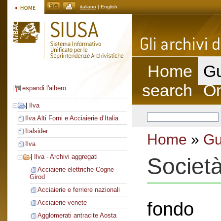
italiano
| English
Home
Gu
search
On
espandi l'albero
|
Ilva
Ilva Alti Forni e Acciaierie d’Italia
Italsider
Home
»
Gu
Ilva
|
Ilva - Archivi aggregati
Società
Acciaierie elettriche Cogne -
Girod
Acciaierie e ferriere nazionali
fondo
Acciaierie venete
Agglomerati antracite Aosta