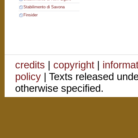
Stabilimento di Savona
Finsider
credits
|
copyright
|
informa
policy
| Texts released und
otherwise specified.