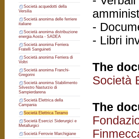
- Verbali
Società acquedotti della
amminist
Versilia
Società anonima delle ferriere
- Docume
italiane
Società anonima distribuzione
- Libri in
energia Aosta - SADEA
Società anonima Ferriera
Fratelli Sanguineti
Società anonima Ferriera di
Voltri
The doc
Società anonima Franchi-
Gregorini
Società 
Società anonima Stabilimento
Silvestro Nasturzio di
Sampierdarena
Società Elettrica della
The doc
Campania
Società Elettrica Teramo
Fondazi
Società Esercizi Siderurgici e
Metallurgici
Finmecc
Società Ferrovie Marchigiane