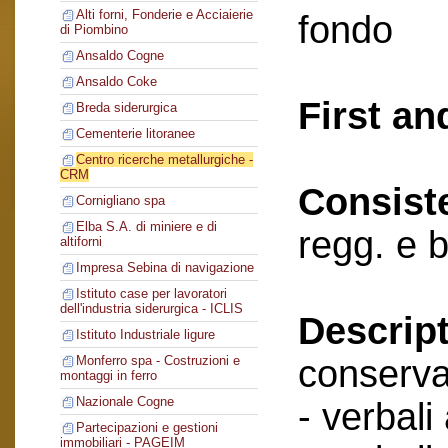
Alti forni, Fonderie e Acciaierie
fondo
di Piombino
Ansaldo Cogne
Ansaldo Coke
First an
Breda siderurgica
Cementerie litoranee
Centro ricerche metallurgiche -
CRM
Consist
Cornigliano spa
Elba S.A. di miniere e di
regg. e 
altiforni
Impresa Sebina di navigazione
Istituto case per lavoratori
dell'industria siderurgica - ICLIS
Descript
Istituto Industriale ligure
conserva
Monferro spa - Costruzioni e
montaggi in ferro
Nazionale Cogne
- verbali
Partecipazioni e gestioni
immobiliari - PAGEIM