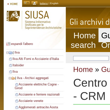
italiano
| English
Home
Gu
search
On
espandi l'albero
|
Ilva
Ilva Alti Forni e Acciaierie d’Italia
Italsider
Home
»
Gu
Ilva
|
Ilva - Archivi aggregati
Centro 
Acciaierie elettriche Cogne -
Girod
- CRM
Acciaierie e ferriere nazionali
Acciaierie venete
Agglomerati antracite Aosta