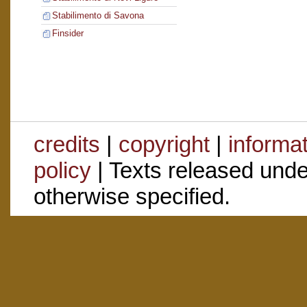
Stabilimento di Savona
Finsider
credits
|
copyright
|
informa
policy
| Texts released und
otherwise specified.