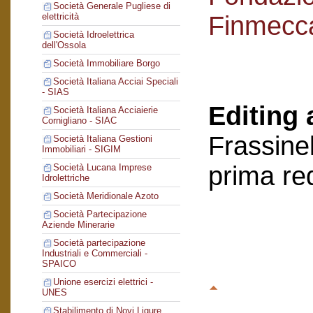
Società Generale Pugliese di
Finmecc
elettricità
Società Idroelettrica
dell'Ossola
Società Immobiliare Borgo
Società Italiana Acciai Speciali
- SIAS
Editing 
Società Italiana Acciaierie
Cornigliano - SIAC
Frassinel
Società Italiana Gestioni
Immobiliari - SIGIM
prima re
Società Lucana Imprese
Idrolettriche
Società Meridionale Azoto
Società Partecipazione
Aziende Minerarie
Società partecipazione
Industriali e Commerciali -
SPAICO
Unione esercizi elettrici -
UNES
Stabilimento di Novi Ligure