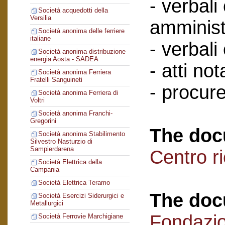
- verbali
Società acquedotti della
Versilia
amminist
Società anonima delle ferriere
italiane
- verbali
Società anonima distribuzione
energia Aosta - SADEA
- atti nota
Società anonima Ferriera
Fratelli Sanguineti
- procure
Società anonima Ferriera di
Voltri
Società anonima Franchi-
Gregorini
The doc
Società anonima Stabilimento
Silvestro Nasturzio di
Sampierdarena
Centro r
Società Elettrica della
Campania
Società Elettrica Teramo
The doc
Società Esercizi Siderurgici e
Metallurgici
Fondazi
Società Ferrovie Marchigiane