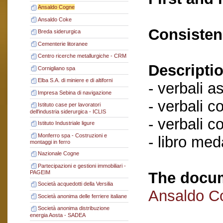
Ansaldo Cogne
Ansaldo Coke
Consisten
Breda siderurgica
Cementerie litoranee
Centro ricerche metallurgiche - CRM
Descriptio
Cornigliano spa
Elba S.A. di miniere e di altiforni
- verbali a
Impresa Sebina di navigazione
- verbali c
Istituto case per lavoratori
dell'industria siderurgica - ICLIS
- verbali c
Istituto Industriale ligure
Monferro spa - Costruzioni e
- libro me
montaggi in ferro
Nazionale Cogne
Partecipazioni e gestioni immobiliari -
The docum
PAGEIM
Società acquedotti della Versilia
Ansaldo C
Società anonima delle ferriere italiane
Società anonima distribuzione
energia Aosta - SADEA