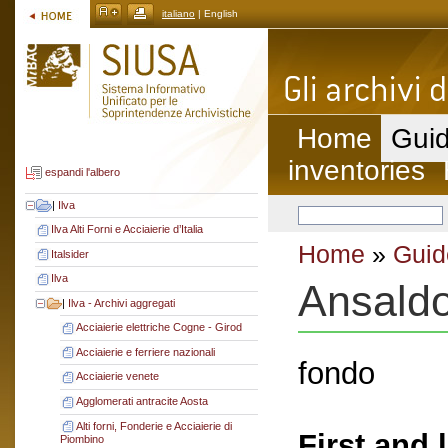
italiano
| English
Home
Guid
inventories
espandi l'albero
|
Ilva
Ilva Alti Forni e Acciaierie d’Italia
Home
»
Guid
Italsider
Ilva
Ansald
|
Ilva - Archivi aggregati
Acciaierie elettriche Cogne - Girod
Acciaierie e ferriere nazionali
fondo
Acciaierie venete
Agglomerati antracite Aosta
Alti forni, Fonderie e Acciaierie di
First and 
Piombino