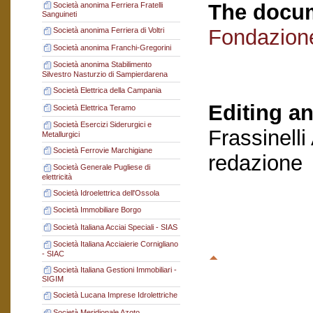
The docum
Società anonima Ferriera Fratelli
Sanguineti
Fondazion
Società anonima Ferriera di Voltri
Società anonima Franchi-Gregorini
Società anonima Stabilimento
Silvestro Nasturzio di Sampierdarena
Società Elettrica della Campania
Editing an
Società Elettrica Teramo
Società Esercizi Siderurgici e
Frassinelli
Metallurgici
Società Ferrovie Marchigiane
redazione
Società Generale Pugliese di
elettricità
Società Idroelettrica dell'Ossola
Società Immobiliare Borgo
Società Italiana Acciai Speciali - SIAS
Società Italiana Acciaierie Cornigliano
- SIAC
Società Italiana Gestioni Immobiliari -
SIGIM
Società Lucana Imprese Idrolettriche
Società Meridionale Azoto