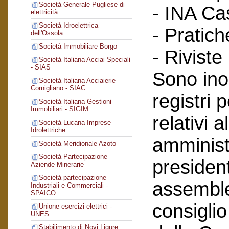
Società Generale Pugliese di
- INA Ca
elettricità
Società Idroelettrica
- Pratich
dell'Ossola
Società Immobiliare Borgo
- Riviste
Società Italiana Acciai Speciali
- SIAS
Sono inol
Società Italiana Acciaierie
Cornigliano - SIAC
registri 
Società Italiana Gestioni
Immobiliari - SIGIM
relativi a
Società Lucana Imprese
Idrolettriche
amminist
Società Meridionale Azoto
Società Partecipazione
president
Aziende Minerarie
Società partecipazione
assemblee
Industriali e Commerciali -
SPAICO
consiglio
Unione esercizi elettrici -
UNES
Stabilimento di Novi Ligure