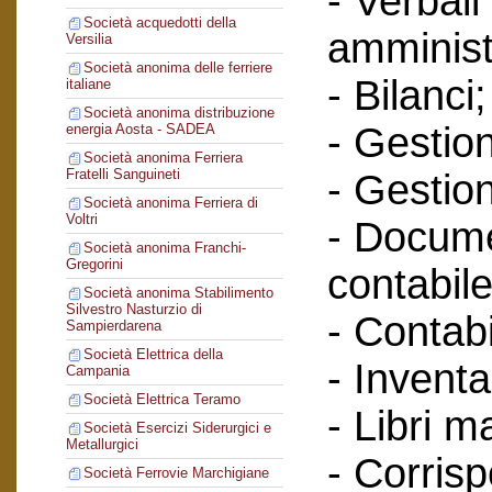
- Verbali
Società acquedotti della
amminist
Versilia
Società anonima delle ferriere
- Bilanci;
italiane
Società anonima distribuzione
- Gestione
energia Aosta - SADEA
Società anonima Ferriera
Fratelli Sanguineti
- Gestion
Società anonima Ferriera di
Voltri
- Docume
Società anonima Franchi-
Gregorini
contabile
Società anonima Stabilimento
Silvestro Nasturzio di
- Contabi
Sampierdarena
Società Elettrica della
- Inventa
Campania
Società Elettrica Teramo
- Libri m
Società Esercizi Siderurgici e
Metallurgici
- Corris
Società Ferrovie Marchigiane