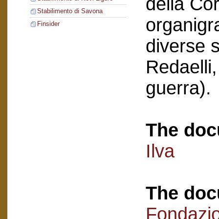
della Co
Stabilimento di Savona
organigr
Finsider
diverse s
Redaelli,
guerra).
The doc
Ilva
The doc
Fondazi