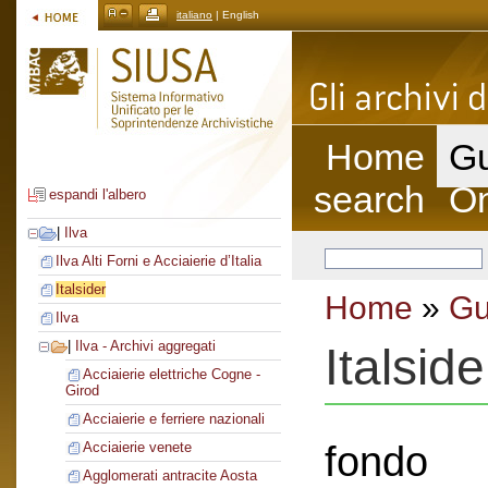
italiano
| English
Home
Gu
search
On
espandi l'albero
|
Ilva
Ilva Alti Forni e Acciaierie d’Italia
Italsider
Home
»
Gu
Ilva
|
Ilva - Archivi aggregati
Italside
Acciaierie elettriche Cogne -
Girod
Acciaierie e ferriere nazionali
fondo
Acciaierie venete
Agglomerati antracite Aosta