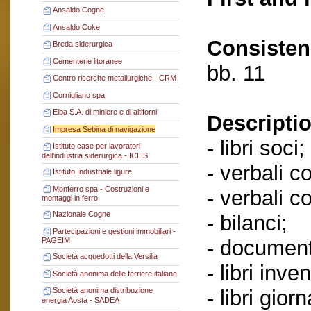
Ansaldo Cogne
Ansaldo Coke
Consisten
Breda siderurgica
Cementerie litoranee
bb. 11
Centro ricerche metallurgiche - CRM
Cornigliano spa
Elba S.A. di miniere e di altiforni
Descriptio
Impresa Sebina di navigazione
- libri soci;
Istituto case per lavoratori
dell'industria siderurgica - ICLIS
- verbali c
Istituto Industriale ligure
Monferro spa - Costruzioni e
- verbali c
montaggi in ferro
Nazionale Cogne
- bilanci;
Partecipazioni e gestioni immobiliari -
- documenti
PAGEIM
Società acquedotti della Versilia
- libri inven
Società anonima delle ferriere italiane
- libri giorn
Società anonima distribuzione
energia Aosta - SADEA