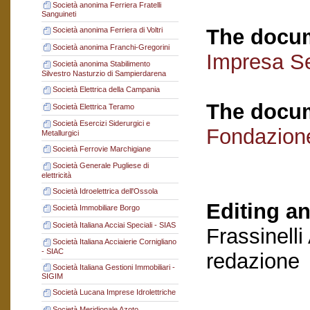
Società anonima Ferriera Fratelli
Sanguineti
The docum
Società anonima Ferriera di Voltri
Società anonima Franchi-Gregorini
Impresa Se
Società anonima Stabilimento
Silvestro Nasturzio di Sampierdarena
Società Elettrica della Campania
The docum
Società Elettrica Teramo
Società Esercizi Siderurgici e
Fondazion
Metallurgici
Società Ferrovie Marchigiane
Società Generale Pugliese di
elettricità
Società Idroelettrica dell'Ossola
Editing an
Società Immobiliare Borgo
Società Italiana Acciai Speciali - SIAS
Frassinelli
Società Italiana Acciaierie Cornigliano
- SIAC
redazione
Società Italiana Gestioni Immobiliari -
SIGIM
Società Lucana Imprese Idrolettriche
Società Meridionale Azoto