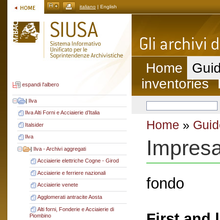
italiano
| English
Home
Guid
inventories
espandi l'albero
|
Ilva
Ilva Alti Forni e Acciaierie d’Italia
Home
»
Guid
Italsider
Ilva
Impresa
|
Ilva - Archivi aggregati
Acciaierie elettriche Cogne - Girod
Acciaierie e ferriere nazionali
fondo
Acciaierie venete
Agglomerati antracite Aosta
Alti forni, Fonderie e Acciaierie di
First and 
Piombino