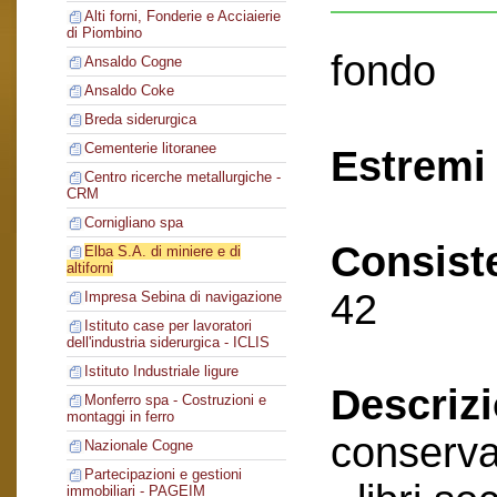
Alti forni, Fonderie e Acciaierie
di Piombino
fondo
Ansaldo Cogne
Ansaldo Coke
Breda siderurgica
Cementerie litoranee
Estremi 
Centro ricerche metallurgiche -
CRM
Cornigliano spa
Consist
Elba S.A. di miniere e di
altiforni
42
Impresa Sebina di navigazione
Istituto case per lavoratori
dell'industria siderurgica - ICLIS
Istituto Industriale ligure
Descriz
Monferro spa - Costruzioni e
montaggi in ferro
conserva
Nazionale Cogne
Partecipazioni e gestioni
immobiliari - PAGEIM