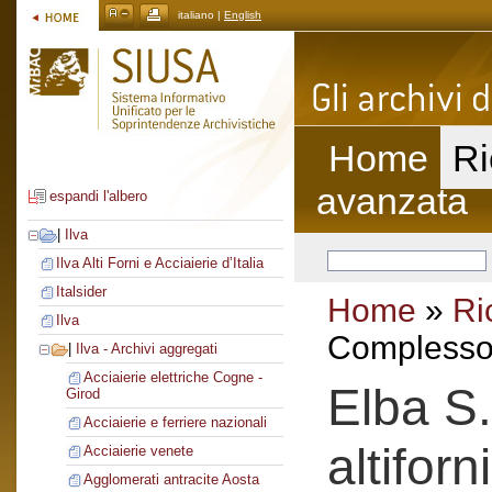
italiano |
English
Home
Ri
avanzata
espandi l'albero
|
Ilva
Ilva Alti Forni e Acciaierie d’Italia
Italsider
Home
»
Ri
Ilva
Complesso 
|
Ilva - Archivi aggregati
Acciaierie elettriche Cogne -
Elba S.
Girod
Acciaierie e ferriere nazionali
altiforni
Acciaierie venete
Agglomerati antracite Aosta