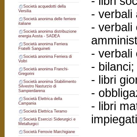
- libri soc
Società acquedotti della
- verbali
Versilia
Società anonima delle ferriere
- verbali
italiane
Società anonima distribuzione
energia Aosta - SADEA
amminist
Società anonima Ferriera
Fratelli Sanguineti
- verbali
Società anonima Ferriera di
Voltri
- bilanci;
Società anonima Franchi-
Gregorini
- libri gi
Società anonima Stabilimento
Silvestro Nasturzio di
- obbliga
Sampierdarena
Società Elettrica della
- libri ma
Campania
Società Elettrica Teramo
impiegati
Società Esercizi Siderurgici e
Metallurgici
Società Ferrovie Marchigiane