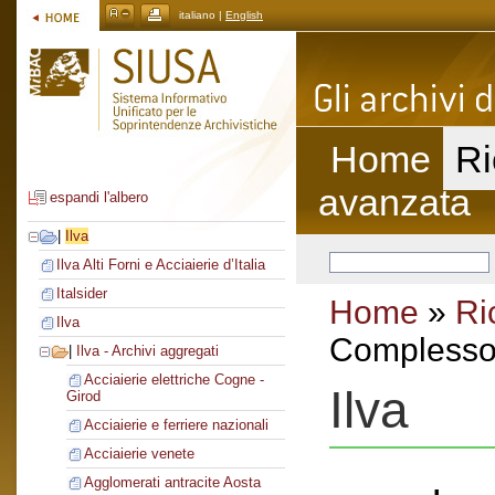
italiano |
English
Home
Ri
avanzata
espandi l'albero
|
Ilva
Ilva Alti Forni e Acciaierie d’Italia
Italsider
Home
»
Ri
Ilva
Complesso 
|
Ilva - Archivi aggregati
Acciaierie elettriche Cogne -
Ilva
Girod
Acciaierie e ferriere nazionali
Acciaierie venete
Agglomerati antracite Aosta