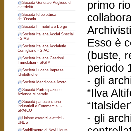
primo ri
Società Generale Pugliese di
elettricità
collabor
Società Idroelettrica
dell'Ossola
Archivist
Società Immobiliare Borgo
Società Italiana Acciai Speciali
- SIAS
Esso è co
Società Italiana Acciaierie
Cornigliano - SIAC
(buste, r
Società Italiana Gestioni
Immobiliari - SIGIM
periodo 
Società Lucana Imprese
Idrolettriche
- gli arc
Società Meridionale Azoto
“Ilva Alti
Società Partecipazione
Aziende Minerarie
“Italsider
Società partecipazione
Industriali e Commerciali -
SPAICO
- gli arch
Unione esercizi elettrici -
UNES
controlla
Stabilimento di Novi Ligure