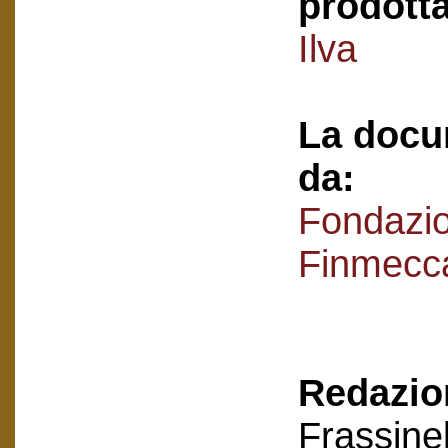
prodotta
Ilva
La docu
da:
Fondazi
Finmecc
Redazion
Frassinel