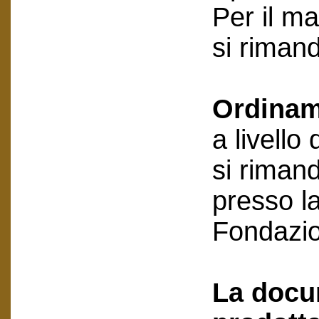
Per il ma
si riman
Ordinam
a livello
si rimand
presso la
Fondazi
La docu