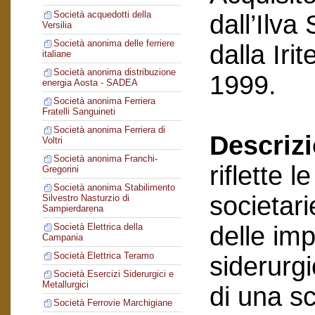
Società acquedotti della
dall’Ilva
Versilia
Società anonima delle ferriere
dalla Ir
italiane
Società anonima distribuzione
1999.
energia Aosta - SADEA
Società anonima Ferriera
Fratelli Sanguineti
Società anonima Ferriera di
Descriz
Voltri
Società anonima Franchi-
riflette 
Gregorini
Società anonima Stabilimento
societari
Silvestro Nasturzio di
Sampierdarena
delle im
Società Elettrica della
Campania
Società Elettrica Teramo
siderurgi
Società Esercizi Siderurgici e
Metallurgici
di una sc
Società Ferrovie Marchigiane