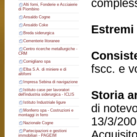
compless
Alti forni, Fonderie e Acciaierie
di Piombino
Ansaldo Cogne
Ansaldo Coke
Estremi 
Breda siderurgica
Cementerie litoranee
Centro ricerche metallurgiche -
Consist
CRM
Cornigliano spa
fscc. e v
Elba S.A. di miniere e di
altiforni
Impresa Sebina di navigazione
Istituto case per lavoratori
Storia a
dell'industria siderurgica - ICLIS
Istituto Industriale ligure
di notevo
Monferro spa - Costruzioni e
montaggi in ferro
13/3/200
Nazionale Cogne
Acquisito
Partecipazioni e gestioni
immobiliari - PAGEIM