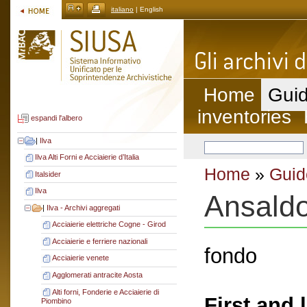
italiano
| English
Home
Guid
inventories
espandi l'albero
|
Ilva
Ilva Alti Forni e Acciaierie d’Italia
Home
»
Guid
Italsider
Ilva
Ansald
|
Ilva - Archivi aggregati
Acciaierie elettriche Cogne - Girod
Acciaierie e ferriere nazionali
fondo
Acciaierie venete
Agglomerati antracite Aosta
Alti forni, Fonderie e Acciaierie di
First and 
Piombino