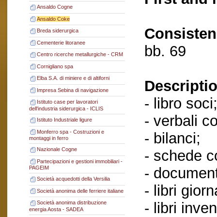
Ansaldo Cogne
Ansaldo Coke
Consisten
Breda siderurgica
Cementerie litoranee
bb. 69
Centro ricerche metallurgiche - CRM
Cornigliano spa
Elba S.A. di miniere e di altiforni
Descriptio
Impresa Sebina di navigazione
- libro soci
Istituto case per lavoratori
dell'industria siderurgica - ICLIS
- verbali c
Istituto Industriale ligure
Monferro spa - Costruzioni e
- bilanci;
montaggi in ferro
Nazionale Cogne
- schede co
Partecipazioni e gestioni immobiliari -
- document
PAGEIM
Società acquedotti della Versilia
- libri giorn
Società anonima delle ferriere italiane
- libri inven
Società anonima distribuzione
energia Aosta - SADEA