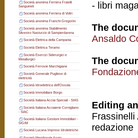
- libri mag
Società anonima Ferriera Fratelli
Sanguineti
Società anonima Ferriera di Voltri
Società anonima Franchi-Gregorini
The docum
Società anonima Stabilimento
Silvestro Nasturzio di Sampierdarena
Ansaldo C
Società Elettrica della Campania
Società Elettrica Teramo
Società Esercizi Siderurgici e
The docum
Metallurgici
Società Ferrovie Marchigiane
Fondazion
Società Generale Pugliese di
elettricità
Società Idroelettrica dell'Ossola
Società Immobiliare Borgo
Società Italiana Acciai Speciali - SIAS
Editing an
Società Italiana Acciaierie Cornigliano
- SIAC
Frassinelli
Società Italiana Gestioni Immobiliari -
SIGIM
redazione
Società Lucana Imprese Idrolettriche
Società Meridionale Azoto