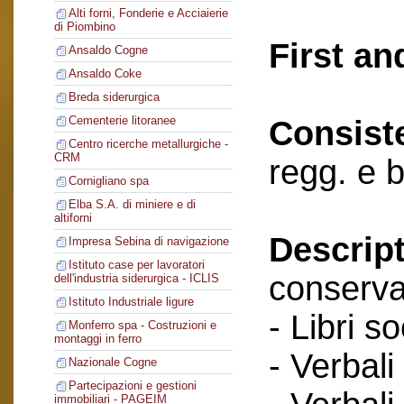
Alti forni, Fonderie e Acciaierie
di Piombino
First an
Ansaldo Cogne
Ansaldo Coke
Breda siderurgica
Cementerie litoranee
Consist
Centro ricerche metallurgiche -
CRM
regg. e 
Cornigliano spa
Elba S.A. di miniere e di
altiforni
Descript
Impresa Sebina di navigazione
Istituto case per lavoratori
conserva
dell'industria siderurgica - ICLIS
Istituto Industriale ligure
- Libri so
Monferro spa - Costruzioni e
montaggi in ferro
- Verbali
Nazionale Cogne
Partecipazioni e gestioni
immobiliari - PAGEIM