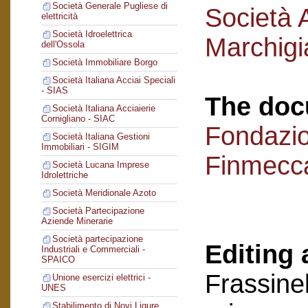
Società Generale Pugliese di
Società 
elettricità
Società Idroelettrica
Marchigi
dell'Ossola
Società Immobiliare Borgo
Società Italiana Acciai Speciali
- SIAS
The doc
Società Italiana Acciaierie
Cornigliano - SIAC
Fondazi
Società Italiana Gestioni
Immobiliari - SIGIM
Finmecc
Società Lucana Imprese
Idrolettriche
Società Meridionale Azoto
Società Partecipazione
Aziende Minerarie
Società partecipazione
Editing 
Industriali e Commerciali -
SPAICO
Frassinel
Unione esercizi elettrici -
UNES
Stabilimento di Novi Ligure