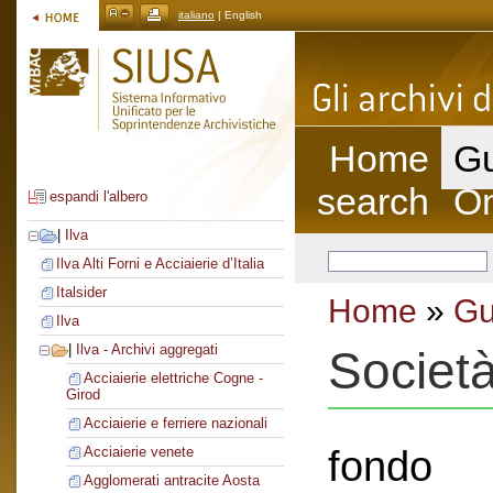
italiano
| English
Home
Gu
search
On
espandi l'albero
|
Ilva
Ilva Alti Forni e Acciaierie d’Italia
Italsider
Home
»
Gu
Ilva
|
Ilva - Archivi aggregati
Societ
Acciaierie elettriche Cogne -
Girod
Acciaierie e ferriere nazionali
fondo
Acciaierie venete
Agglomerati antracite Aosta