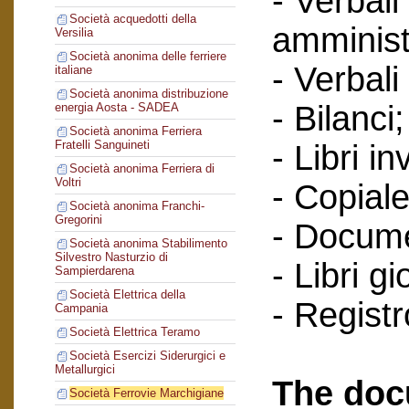
- Verbali
Società acquedotti della
amminist
Versilia
Società anonima delle ferriere
- Verbali
italiane
Società anonima distribuzione
- Bilanci;
energia Aosta - SADEA
Società anonima Ferriera
Fratelli Sanguineti
- Libri in
Società anonima Ferriera di
Voltri
- Copiale
Società anonima Franchi-
Gregorini
- Documen
Società anonima Stabilimento
Silvestro Nasturzio di
- Libri g
Sampierdarena
Società Elettrica della
- Regist
Campania
Società Elettrica Teramo
Società Esercizi Siderurgici e
Metallurgici
The doc
Società Ferrovie Marchigiane