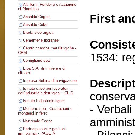
Alti forni, Fonderie e Acciaierie
di Piombino
First an
Ansaldo Cogne
Ansaldo Coke
Breda siderurgica
Cementerie litoranee
Consist
Centro ricerche metallurgiche -
CRM
1534: re
Cornigliano spa
Elba S.A. di miniere e di
altiforni
Descript
Impresa Sebina di navigazione
Istituto case per lavoratori
conserva
dell'industria siderurgica - ICLIS
Istituto Industriale ligure
- Verbali
Monferro spa - Costruzioni e
montaggi in ferro
amminist
Nazionale Cogne
Partecipazioni e gestioni
immobiliari - PAGEIM