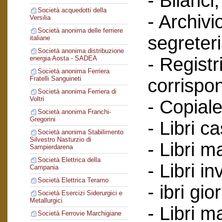
- Bilanci;
Società acquedotti della
- Archivi
Versilia
Società anonima delle ferriere
segreteri
italiane
Società anonima distribuzione
- Registr
energia Aosta - SADEA
Società anonima Ferriera
Fratelli Sanguineti
corrispo
Società anonima Ferriera di
Voltri
- Copiale
Società anonima Franchi-
Gregorini
- Libri c
Società anonima Stabilimento
Silvestro Nasturzio di
- Libri ma
Sampierdarena
Società Elettrica della
- Libri in
Campania
Società Elettrica Teramo
- ibri gio
Società Esercizi Siderurgici e
Metallurgici
- Libri m
Società Ferrovie Marchigiane