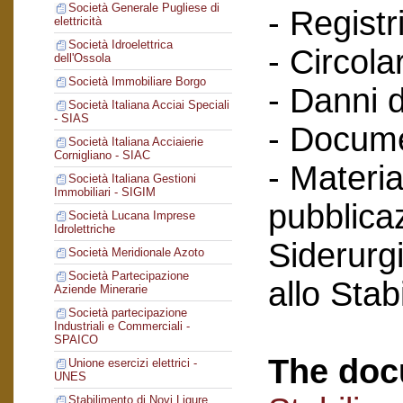
Società Generale Pugliese di
- Registri
elettricità
Società Idroelettrica
- Circola
dell'Ossola
Società Immobiliare Borgo
- Danni d
Società Italiana Acciai Speciali
- SIAS
- Docume
Società Italiana Acciaierie
Cornigliano - SIAC
- Materia
Società Italiana Gestioni
Immobiliari - SIGIM
pubblicaz
Società Lucana Imprese
Idrolettriche
Siderurg
Società Meridionale Azoto
Società Partecipazione
allo Sta
Aziende Minerarie
Società partecipazione
Industriali e Commerciali -
SPAICO
The doc
Unione esercizi elettrici -
UNES
Stabilimento di Novi Ligure