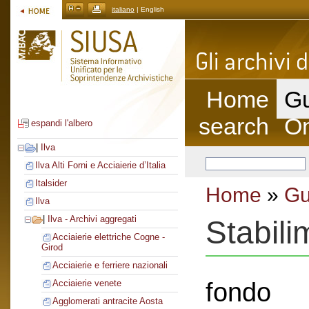
italiano
| English
Home
Gu
search
On
espandi l'albero
|
Ilva
Ilva Alti Forni e Acciaierie d’Italia
Italsider
Home
»
Gu
Ilva
|
Ilva - Archivi aggregati
Stabil
Acciaierie elettriche Cogne -
Girod
Acciaierie e ferriere nazionali
fondo
Acciaierie venete
Agglomerati antracite Aosta