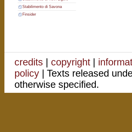
Stabilimento di Savona
Finsider
credits
|
copyright
|
informa
policy
| Texts released und
otherwise specified.