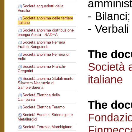
amminist
Società acquedotti della
Versilia
- Bilanci;
Società anonima delle ferriere
italiane
- Verbali
Società anonima distribuzione
energia Aosta - SADEA
Società anonima Ferriera
Fratelli Sanguineti
The doc
Società anonima Ferriera di
Voltri
Società 
Società anonima Franchi-
Gregorini
italiane
Società anonima Stabilimento
Silvestro Nasturzio di
Sampierdarena
Società Elettrica della
Campania
The doc
Società Elettrica Teramo
Fondazi
Società Esercizi Siderurgici e
Metallurgici
Finmecc
Società Ferrovie Marchigiane