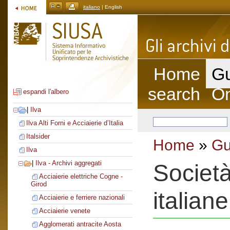
italiano
| English
Home
Gu
search
On
espandi l'albero
|
Ilva
Ilva Alti Forni e Acciaierie d’Italia
Italsider
Home
»
Gu
Ilva
|
Ilva - Archivi aggregati
Società
Acciaierie elettriche Cogne -
Girod
italiane
Acciaierie e ferriere nazionali
Acciaierie venete
Agglomerati antracite Aosta