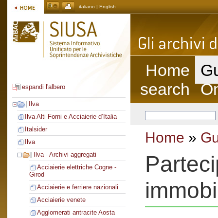
italiano
| English
Home
Gu
search
On
espandi l'albero
|
Ilva
Ilva Alti Forni e Acciaierie d’Italia
Italsider
Home
»
Gu
Ilva
|
Ilva - Archivi aggregati
Parteci
Acciaierie elettriche Cogne -
Girod
immobi
Acciaierie e ferriere nazionali
Acciaierie venete
Agglomerati antracite Aosta