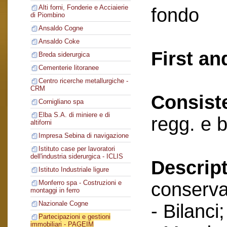
Alti forni, Fonderie e Acciaierie
fondo
di Piombino
Ansaldo Cogne
Ansaldo Coke
First an
Breda siderurgica
Cementerie litoranee
Centro ricerche metallurgiche -
CRM
Consist
Cornigliano spa
Elba S.A. di miniere e di
regg. e 
altiforni
Impresa Sebina di navigazione
Istituto case per lavoratori
dell'industria siderurgica - ICLIS
Descript
Istituto Industriale ligure
conserva
Monferro spa - Costruzioni e
montaggi in ferro
Nazionale Cogne
- Bilanci;
Partecipazioni e gestioni
immobiliari - PAGEIM