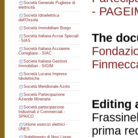
Società Generale Pugliese di
- PAGEI
elettricità
Società Idroelettrica
dell'Ossola
Società Immobiliare Borgo
The doc
Società Italiana Acciai Speciali
- SIAS
Fondazi
Società Italiana Acciaierie
Cornigliano - SIAC
Finmecc
Società Italiana Gestioni
Immobiliari - SIGIM
Società Lucana Imprese
Idrolettriche
Società Meridionale Azoto
Società Partecipazione
Aziende Minerarie
Editing 
Società partecipazione
Industriali e Commerciali -
Frassinel
SPAICO
Unione esercizi elettrici -
prima re
UNES
Stabilimento di Novi Ligure