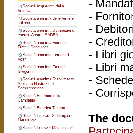
- Mandat
Società acquedotti della
Versilia
- Fornitor
Società anonima delle ferriere
italiane
- Debitori
Società anonima distribuzione
energia Aosta - SADEA
- Creditor
Società anonima Ferriera
Fratelli Sanguineti
- Libri gi
Società anonima Ferriera di
Voltri
- Libri m
Società anonima Franchi-
Gregorini
- Schede 
Società anonima Stabilimento
Silvestro Nasturzio di
Sampierdarena
- Corris
Società Elettrica della
Campania
Società Elettrica Teramo
The doc
Società Esercizi Siderurgici e
Metallurgici
Partecipa
Società Ferrovie Marchigiane