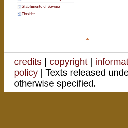
Stabilimento di Savona
Finsider
credits
|
copyright
|
informa
policy
| Texts released und
otherwise specified.