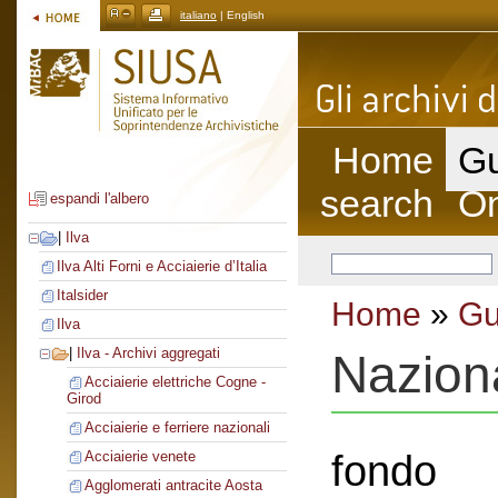
italiano
| English
Home
Gu
search
On
espandi l'albero
|
Ilva
Ilva Alti Forni e Acciaierie d’Italia
Italsider
Home
»
Gu
Ilva
|
Ilva - Archivi aggregati
Nazion
Acciaierie elettriche Cogne -
Girod
Acciaierie e ferriere nazionali
fondo
Acciaierie venete
Agglomerati antracite Aosta