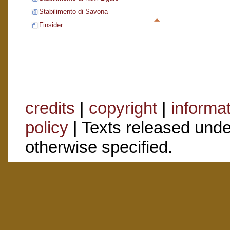
Stabilimento di Savona
Finsider
credits
|
copyright
|
informa
policy
| Texts released und
otherwise specified.