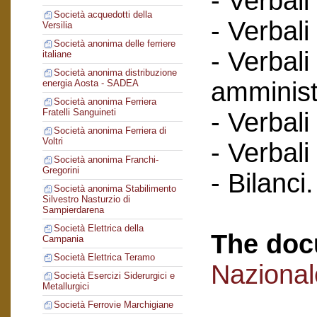
- Verbali
Società acquedotti della
- Verbali
Versilia
Società anonima delle ferriere
- Verbali
italiane
Società anonima distribuzione
amminist
energia Aosta - SADEA
Società anonima Ferriera
Fratelli Sanguineti
- Verbali
Società anonima Ferriera di
Voltri
- Verbali
Società anonima Franchi-
Gregorini
- Bilanci.
Società anonima Stabilimento
Silvestro Nasturzio di
Sampierdarena
Società Elettrica della
The doc
Campania
Società Elettrica Teramo
Naziona
Società Esercizi Siderurgici e
Metallurgici
Società Ferrovie Marchigiane