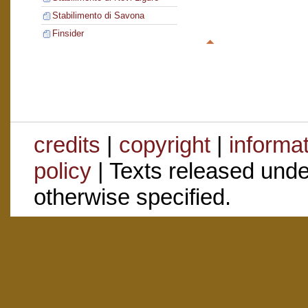
Stabilimento di Savona
Finsider
credits
|
copyright
|
informa
policy
| Texts released und
otherwise specified.