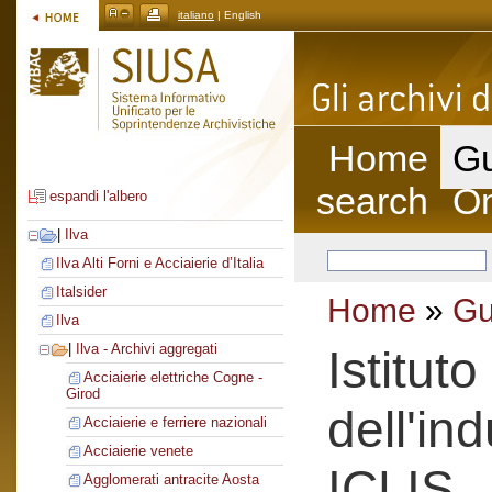
italiano
| English
Home
Gu
search
On
espandi l'albero
|
Ilva
Ilva Alti Forni e Acciaierie d’Italia
Italsider
Home
»
Gu
Ilva
|
Ilva - Archivi aggregati
Istitut
Acciaierie elettriche Cogne -
Girod
dell'ind
Acciaierie e ferriere nazionali
Acciaierie venete
ICLIS
Agglomerati antracite Aosta