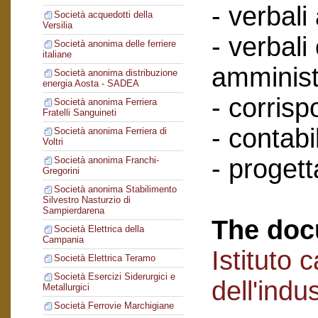
- verbali
Società acquedotti della
Versilia
- verbali
Società anonima delle ferriere
italiane
amminist
Società anonima distribuzione
energia Aosta - SADEA
- corris
Società anonima Ferriera
Fratelli Sanguineti
- contabil
Società anonima Ferriera di
Voltri
- progett
Società anonima Franchi-
Gregorini
Società anonima Stabilimento
Silvestro Nasturzio di
Sampierdarena
The doc
Società Elettrica della
Campania
Istituto 
Società Elettrica Teramo
Società Esercizi Siderurgici e
dell'indu
Metallurgici
Società Ferrovie Marchigiane