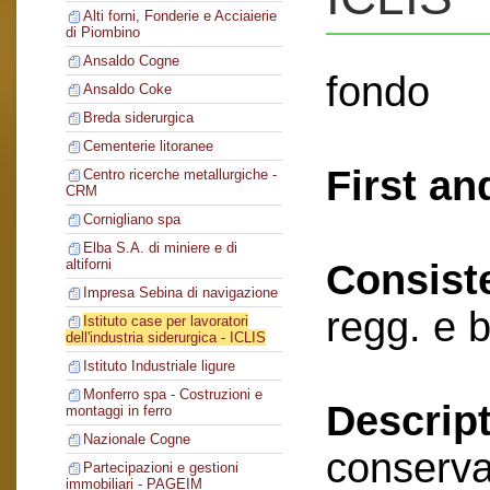
Alti forni, Fonderie e Acciaierie
di Piombino
Ansaldo Cogne
fondo
Ansaldo Coke
Breda siderurgica
Cementerie litoranee
First an
Centro ricerche metallurgiche -
CRM
Cornigliano spa
Elba S.A. di miniere e di
altiforni
Consist
Impresa Sebina di navigazione
regg. e 
Istituto case per lavoratori
dell'industria siderurgica - ICLIS
Istituto Industriale ligure
Monferro spa - Costruzioni e
Descript
montaggi in ferro
Nazionale Cogne
conserva
Partecipazioni e gestioni
immobiliari - PAGEIM